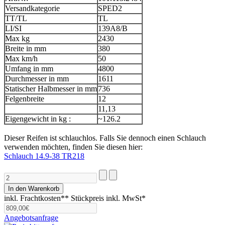
Versandkategorie
SPED2
TT/TL
TL
LI/SI
139A8/B
Max kg
2430
Breite in mm
380
Max km/h
50
Umfang in mm
4800
Durchmesser in mm
1611
Statischer Halbmesser in mm
736
Felgenbreite
12
11,13
Eigengewicht in kg :
~126.2
Dieser Reifen ist schlauchlos. Falls Sie dennoch einen Schlauch
verwenden möchten, finden Sie diesen hier:
Schlauch 14.9-38 TR218
inkl. Frachtkosten**
Stückpreis inkl. MwSt*
Angebotsanfrage