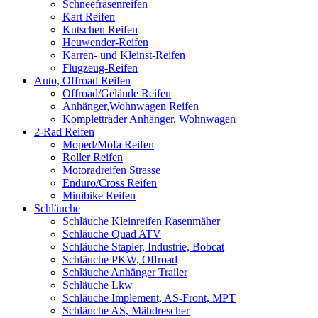
Schneefräsenreifen
Kart Reifen
Kutschen Reifen
Heuwender-Reifen
Karren- und Kleinst-Reifen
Flugzeug-Reifen
Auto, Offroad Reifen
Offroad/Gelände Reifen
Anhänger,Wohnwagen Reifen
Kompletträder Anhänger, Wohnwagen
2-Rad Reifen
Moped/Mofa Reifen
Roller Reifen
Motoradreifen Strasse
Enduro/Cross Reifen
Minibike Reifen
Schläuche
Schläuche Kleinreifen Rasenmäher
Schläuche Quad ATV
Schläuche Stapler, Industrie, Bobcat
Schläuche PKW, Offroad
Schläuche Anhänger Trailer
Schläuche Lkw
Schläuche Implement, AS-Front, MPT
Schläuche AS, Mähdrescher