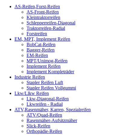
AS-Reifen,Forst-Reifen
AS-Front-Reifen
Kleintraktorreifen
Schlepperreifen-Diagonal
Traktorreifen-Radial
Forstreifen
EM, MPT, Implement Reifen
BobCat-Reifen
Bagger-Reifen
EM-Reifen
MPT/Unimog-Reifen
Implement Reifen
Implement Kompleträder
Industrie Reifen
Stapler Reifen Luft
Stapler Reifen Vollgummi
Lkw/Llkw Reifen
Lkw-Diagonal-Reifen
Lkwreifen - Radial
ATV,Rasenmäher, Karren, Spezialreifen
ATV/Quad-Reifen
Rasenmäher-Aufsitzmäher
Slick-Reifen
Orthopädie-Reifen