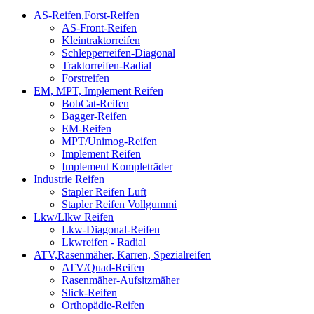
AS-Reifen,Forst-Reifen
AS-Front-Reifen
Kleintraktorreifen
Schlepperreifen-Diagonal
Traktorreifen-Radial
Forstreifen
EM, MPT, Implement Reifen
BobCat-Reifen
Bagger-Reifen
EM-Reifen
MPT/Unimog-Reifen
Implement Reifen
Implement Kompleträder
Industrie Reifen
Stapler Reifen Luft
Stapler Reifen Vollgummi
Lkw/Llkw Reifen
Lkw-Diagonal-Reifen
Lkwreifen - Radial
ATV,Rasenmäher, Karren, Spezialreifen
ATV/Quad-Reifen
Rasenmäher-Aufsitzmäher
Slick-Reifen
Orthopädie-Reifen