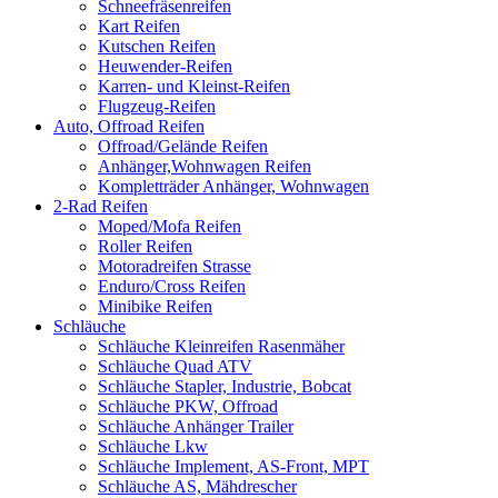
Schneefräsenreifen
Kart Reifen
Kutschen Reifen
Heuwender-Reifen
Karren- und Kleinst-Reifen
Flugzeug-Reifen
Auto, Offroad Reifen
Offroad/Gelände Reifen
Anhänger,Wohnwagen Reifen
Kompletträder Anhänger, Wohnwagen
2-Rad Reifen
Moped/Mofa Reifen
Roller Reifen
Motoradreifen Strasse
Enduro/Cross Reifen
Minibike Reifen
Schläuche
Schläuche Kleinreifen Rasenmäher
Schläuche Quad ATV
Schläuche Stapler, Industrie, Bobcat
Schläuche PKW, Offroad
Schläuche Anhänger Trailer
Schläuche Lkw
Schläuche Implement, AS-Front, MPT
Schläuche AS, Mähdrescher