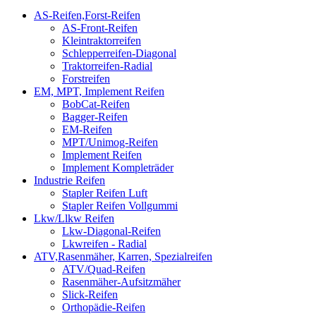
AS-Reifen,Forst-Reifen
AS-Front-Reifen
Kleintraktorreifen
Schlepperreifen-Diagonal
Traktorreifen-Radial
Forstreifen
EM, MPT, Implement Reifen
BobCat-Reifen
Bagger-Reifen
EM-Reifen
MPT/Unimog-Reifen
Implement Reifen
Implement Kompleträder
Industrie Reifen
Stapler Reifen Luft
Stapler Reifen Vollgummi
Lkw/Llkw Reifen
Lkw-Diagonal-Reifen
Lkwreifen - Radial
ATV,Rasenmäher, Karren, Spezialreifen
ATV/Quad-Reifen
Rasenmäher-Aufsitzmäher
Slick-Reifen
Orthopädie-Reifen