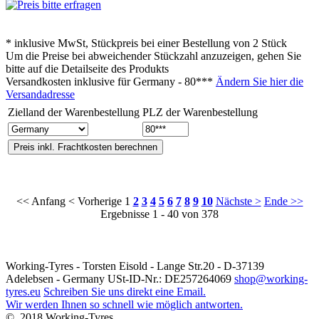
* inklusive MwSt, Stückpreis bei einer Bestellung von 2 Stück
Um die Preise bei abweichender Stückzahl anzuzeigen, gehen Sie
bitte auf die Detailseite des Produkts
Versandkosten inklusive für
Germany - 80***
Ändern Sie hier die
Versandadresse
Zielland der Warenbestellung
PLZ der Warenbestellung
<< Anfang
< Vorherige
1
2
3
4
5
6
7
8
9
10
Nächste >
Ende >>
Ergebnisse 1 - 40 von 378
Working-Tyres - Torsten Eisold - Lange Str.20 - D-37139
Adelebsen - Germany USt-ID-Nr.: DE257264069
shop@working-
tyres.eu
Schreiben Sie uns direkt eine Email.
Wir werden Ihnen so schnell wie möglich antworten.
© 2018 Working-Tyres