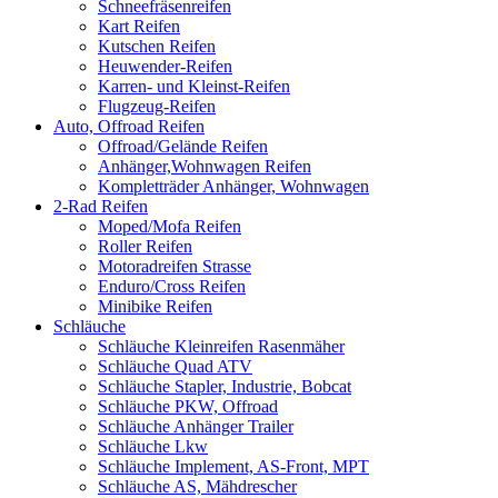
Schneefräsenreifen
Kart Reifen
Kutschen Reifen
Heuwender-Reifen
Karren- und Kleinst-Reifen
Flugzeug-Reifen
Auto, Offroad Reifen
Offroad/Gelände Reifen
Anhänger,Wohnwagen Reifen
Kompletträder Anhänger, Wohnwagen
2-Rad Reifen
Moped/Mofa Reifen
Roller Reifen
Motoradreifen Strasse
Enduro/Cross Reifen
Minibike Reifen
Schläuche
Schläuche Kleinreifen Rasenmäher
Schläuche Quad ATV
Schläuche Stapler, Industrie, Bobcat
Schläuche PKW, Offroad
Schläuche Anhänger Trailer
Schläuche Lkw
Schläuche Implement, AS-Front, MPT
Schläuche AS, Mähdrescher