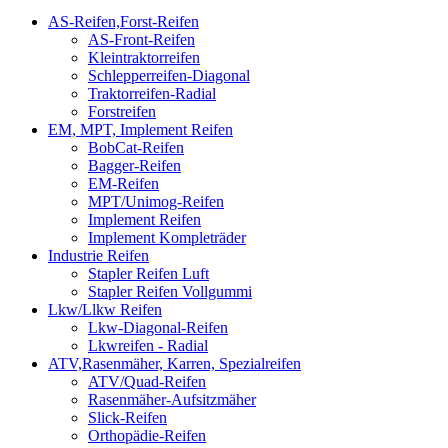
AS-Reifen,Forst-Reifen
AS-Front-Reifen
Kleintraktorreifen
Schlepperreifen-Diagonal
Traktorreifen-Radial
Forstreifen
EM, MPT, Implement Reifen
BobCat-Reifen
Bagger-Reifen
EM-Reifen
MPT/Unimog-Reifen
Implement Reifen
Implement Kompleträder
Industrie Reifen
Stapler Reifen Luft
Stapler Reifen Vollgummi
Lkw/Llkw Reifen
Lkw-Diagonal-Reifen
Lkwreifen - Radial
ATV,Rasenmäher, Karren, Spezialreifen
ATV/Quad-Reifen
Rasenmäher-Aufsitzmäher
Slick-Reifen
Orthopädie-Reifen