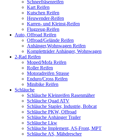
Schneefräsenreifen
Kart Reifen
Kutschen Reifen
Heuwender-Reifen
Karren- und Kleinst-Reifen
Flugzeug-Reifen
Auto, Offroad Reifen
Offroad/Gelände Reifen
Anhänger,Wohnwagen Reifen
Kompletträder Anhänger, Wohnwagen
2-Rad Reifen
Moped/Mofa Reifen
Roller Reifen
Motoradreifen Strasse
Enduro/Cross Reifen
Minibike Reifen
Schläuche
Schläuche Kleinreifen Rasenmäher
Schläuche Quad ATV
Schläuche Stapler, Industrie, Bobcat
Schläuche PKW, Offroad
Schläuche Anhänger Trailer
Schläuche Lkw
Schläuche Implement, AS-Front, MPT
Schläuche AS, Mähdrescher