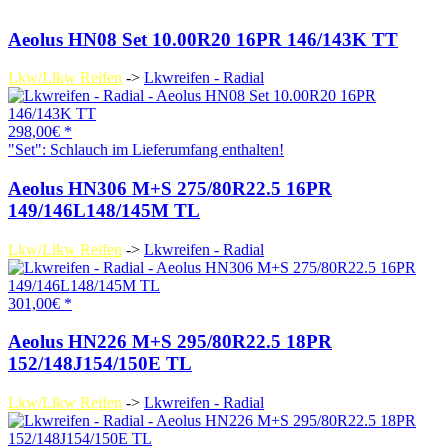
Aeolus HN08 Set 10.00R20 16PR 146/143K TT
Lkw/Llkw Reifen
->
Lkwreifen - Radial
298,00€ *
"Set": Schlauch im Lieferumfang enthalten!
Aeolus HN306 M+S 275/80R22.5 16PR
149/146L148/145M TL
Lkw/Llkw Reifen
->
Lkwreifen - Radial
301,00€ *
Aeolus HN226 M+S 295/80R22.5 18PR
152/148J154/150E TL
Lkw/Llkw Reifen
->
Lkwreifen - Radial