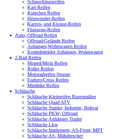
Schneefräsenreifen
Kart Reifen
Kutschen Reifen
Heuwender-Reifen
Karren- und Kleinst-Reifen
Flugzeug-Reifen
Auto, Offroad Reifen
Offroad/Gelände Reifen
Anhänger,Wohnwagen Reifen
Kompletträder Anhänger, Wohnwagen
2-Rad Reifen
Moped/Mofa Reifen
Roller Reifen
Motoradreifen Strasse
Enduro/Cross Reifen
Minibike Reifen
Schläuche
Schläuche Kleinreifen Rasenmäher
Schläuche Quad ATV
Schläuche Stapler, Industrie, Bobcat
Schläuche PKW, Offroad
Schläuche Anhänger Trailer
Schläuche Lkw
Schläuche Implement, AS-Front, MPT
Schläuche AS, Mähdrescher