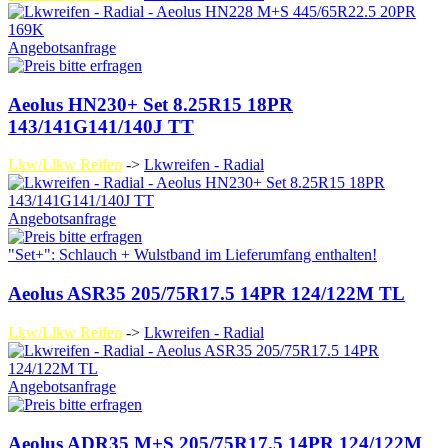
Angebotsanfrage
Aeolus HN230+ Set 8.25R15 18PR
143/141G141/140J TT
Lkw/Llkw Reifen
->
Lkwreifen - Radial
Angebotsanfrage
"Set+": Schlauch + Wulstband im Lieferumfang enthalten!
Aeolus ASR35 205/75R17.5 14PR 124/122M TL
Lkw/Llkw Reifen
->
Lkwreifen - Radial
Angebotsanfrage
Aeolus ADR35 M+S 205/75R17.5 14PR 124/122M