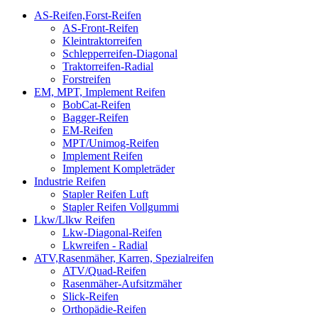
AS-Reifen,Forst-Reifen
AS-Front-Reifen
Kleintraktorreifen
Schlepperreifen-Diagonal
Traktorreifen-Radial
Forstreifen
EM, MPT, Implement Reifen
BobCat-Reifen
Bagger-Reifen
EM-Reifen
MPT/Unimog-Reifen
Implement Reifen
Implement Kompleträder
Industrie Reifen
Stapler Reifen Luft
Stapler Reifen Vollgummi
Lkw/Llkw Reifen
Lkw-Diagonal-Reifen
Lkwreifen - Radial
ATV,Rasenmäher, Karren, Spezialreifen
ATV/Quad-Reifen
Rasenmäher-Aufsitzmäher
Slick-Reifen
Orthopädie-Reifen