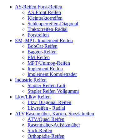
AS-Reifen,Forst-Reifen
AS-Front-Reifen
Kleintraktorreifen
Schlepperreifen-Diagonal
Traktorreifen-Radial
Forstreifen
EM, MPT, Implement Reifen
BobCat-Reifen
Bagger-Reifen
EM-Reifen
MPT/Unimog-Reifen
Implement Reifen
Implement Kompleträder
Industrie Reifen
Stapler Reifen Luft
Stapler Reifen Vollgummi
Lkw/Llkw Reifen
Lkw-Diagonal-Reifen
Lkwreifen - Radial
ATV,Rasenmäher, Karren, Spezialreifen
ATV/Quad-Reifen
Rasenmäher-Aufsitzmäher
Slick-Reifen
Orthopädie-Reifen