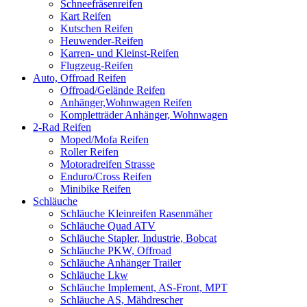
Schneefräsenreifen
Kart Reifen
Kutschen Reifen
Heuwender-Reifen
Karren- und Kleinst-Reifen
Flugzeug-Reifen
Auto, Offroad Reifen
Offroad/Gelände Reifen
Anhänger,Wohnwagen Reifen
Kompletträder Anhänger, Wohnwagen
2-Rad Reifen
Moped/Mofa Reifen
Roller Reifen
Motoradreifen Strasse
Enduro/Cross Reifen
Minibike Reifen
Schläuche
Schläuche Kleinreifen Rasenmäher
Schläuche Quad ATV
Schläuche Stapler, Industrie, Bobcat
Schläuche PKW, Offroad
Schläuche Anhänger Trailer
Schläuche Lkw
Schläuche Implement, AS-Front, MPT
Schläuche AS, Mähdrescher