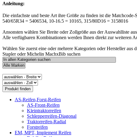
Anleitung:
Die einfachste und beste Art ihre Größe zu finden ist die Matchcode-
540/65R34 = 5406534, 10-16.5 = 10165, 315/80D16 = 3158016
Ansonsten wählen Sie Breite oder Zollgröße aus der Auswahlliste aus
Alle verfügbaren Kombinationen werden Ihnen direkt zur weiteren A
Wählen Sie zuerst eine oder mehrere Kategorien oder Hersteller aus 
Stapler oder Michelin MachxBib suchen
AS-Reifen,Forst-Reifen
AS-Front-Reifen
Kleintraktorreifen
Schlepperreifen-Diagonal
Traktorreifen-Radial
Forstreifen
EM, MPT, Implement Reifen