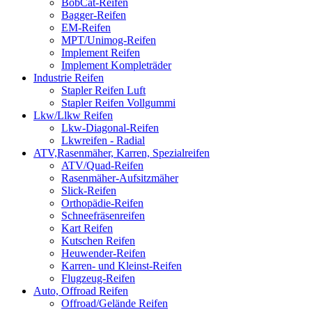
BobCat-Reifen
Bagger-Reifen
EM-Reifen
MPT/Unimog-Reifen
Implement Reifen
Implement Kompleträder
Industrie Reifen
Stapler Reifen Luft
Stapler Reifen Vollgummi
Lkw/Llkw Reifen
Lkw-Diagonal-Reifen
Lkwreifen - Radial
ATV,Rasenmäher, Karren, Spezialreifen
ATV/Quad-Reifen
Rasenmäher-Aufsitzmäher
Slick-Reifen
Orthopädie-Reifen
Schneefräsenreifen
Kart Reifen
Kutschen Reifen
Heuwender-Reifen
Karren- und Kleinst-Reifen
Flugzeug-Reifen
Auto, Offroad Reifen
Offroad/Gelände Reifen