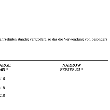
 Jahrzehnten ständig vergrößert, so das die Verwendung von besonders
LARGE
NARROW
/65 *
SERIES /95 *
R16
R18
R18