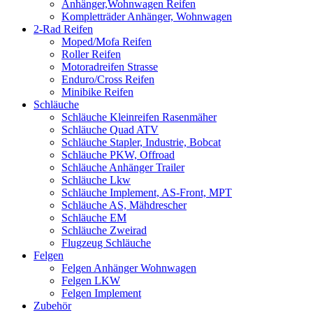
Anhänger,Wohnwagen Reifen
Kompletträder Anhänger, Wohnwagen
2-Rad Reifen
Moped/Mofa Reifen
Roller Reifen
Motoradreifen Strasse
Enduro/Cross Reifen
Minibike Reifen
Schläuche
Schläuche Kleinreifen Rasenmäher
Schläuche Quad ATV
Schläuche Stapler, Industrie, Bobcat
Schläuche PKW, Offroad
Schläuche Anhänger Trailer
Schläuche Lkw
Schläuche Implement, AS-Front, MPT
Schläuche AS, Mähdrescher
Schläuche EM
Schläuche Zweirad
Flugzeug Schläuche
Felgen
Felgen Anhänger Wohnwagen
Felgen LKW
Felgen Implement
Zubehör