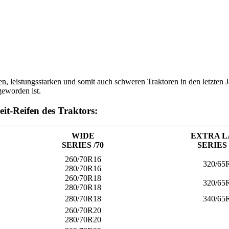
en, leistungsstarken und somit auch schweren Traktoren in den letzten
eworden ist.
it-Reifen des Traktors:
WIDE
EXTRA 
SERIES /70
SERIES 
260/70R16
320/65
280/70R16
260/70R18
320/65
280/70R18
280/70R18
340/65
260/70R20
280/70R20