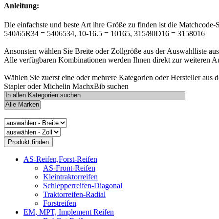
Anleitung:
Die einfachste und beste Art ihre Größe zu finden ist die Matchcode-
540/65R34 = 5406534, 10-16.5 = 10165, 315/80D16 = 3158016
Ansonsten wählen Sie Breite oder Zollgröße aus der Auswahlliste aus
Alle verfügbaren Kombinationen werden Ihnen direkt zur weiteren A
Wählen Sie zuerst eine oder mehrere Kategorien oder Hersteller aus 
Stapler oder Michelin MachxBib suchen
AS-Reifen,Forst-Reifen
AS-Front-Reifen
Kleintraktorreifen
Schlepperreifen-Diagonal
Traktorreifen-Radial
Forstreifen
EM, MPT, Implement Reifen