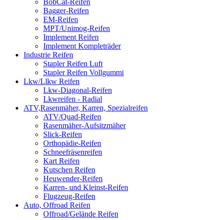
BobCat-Reifen
Bagger-Reifen
EM-Reifen
MPT/Unimog-Reifen
Implement Reifen
Implement Kompleträder
Industrie Reifen
Stapler Reifen Luft
Stapler Reifen Vollgummi
Lkw/Llkw Reifen
Lkw-Diagonal-Reifen
Lkwreifen - Radial
ATV,Rasenmäher, Karren, Spezialreifen
ATV/Quad-Reifen
Rasenmäher-Aufsitzmäher
Slick-Reifen
Orthopädie-Reifen
Schneefräsenreifen
Kart Reifen
Kutschen Reifen
Heuwender-Reifen
Karren- und Kleinst-Reifen
Flugzeug-Reifen
Auto, Offroad Reifen
Offroad/Gelände Reifen