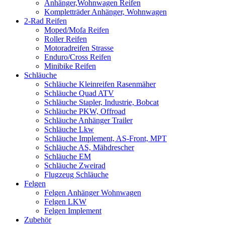
Anhänger,Wohnwagen Reifen
Kompletträder Anhänger, Wohnwagen
2-Rad Reifen
Moped/Mofa Reifen
Roller Reifen
Motoradreifen Strasse
Enduro/Cross Reifen
Minibike Reifen
Schläuche
Schläuche Kleinreifen Rasenmäher
Schläuche Quad ATV
Schläuche Stapler, Industrie, Bobcat
Schläuche PKW, Offroad
Schläuche Anhänger Trailer
Schläuche Lkw
Schläuche Implement, AS-Front, MPT
Schläuche AS, Mähdrescher
Schläuche EM
Schläuche Zweirad
Flugzeug Schläuche
Felgen
Felgen Anhänger Wohnwagen
Felgen LKW
Felgen Implement
Zubehör