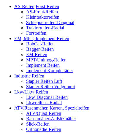
AS-Reifen,Forst-Reifen
AS-Front-Reifen
Kleintraktorreifen
Schlepperreifen-Diagonal
Traktorreifen-Radial
Forstreifen
EM, MPT, Implement Reifen
BobCat-Reifen
Bagger-Reifen
EM-Reifen
MPT/Unimog-Reifen
Implement Reifen
Implement Kompleträder
Industrie Reifen
Stapler Reifen Luft
Stapler Reifen Vollgummi
Lkw/Llkw Reifen
Lkw-Diagonal-Reifen
Lkwreifen - Radial
ATV,Rasenmäher, Karren, Spezialreifen
ATV/Quad-Reifen
Rasenmäher-Aufsitzmäher
Slick-Reifen
Orthopädie-Reifen