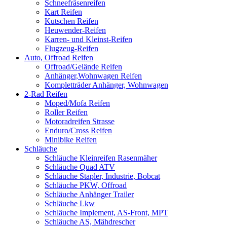
Schneefräsenreifen
Kart Reifen
Kutschen Reifen
Heuwender-Reifen
Karren- und Kleinst-Reifen
Flugzeug-Reifen
Auto, Offroad Reifen
Offroad/Gelände Reifen
Anhänger,Wohnwagen Reifen
Kompletträder Anhänger, Wohnwagen
2-Rad Reifen
Moped/Mofa Reifen
Roller Reifen
Motoradreifen Strasse
Enduro/Cross Reifen
Minibike Reifen
Schläuche
Schläuche Kleinreifen Rasenmäher
Schläuche Quad ATV
Schläuche Stapler, Industrie, Bobcat
Schläuche PKW, Offroad
Schläuche Anhänger Trailer
Schläuche Lkw
Schläuche Implement, AS-Front, MPT
Schläuche AS, Mähdrescher