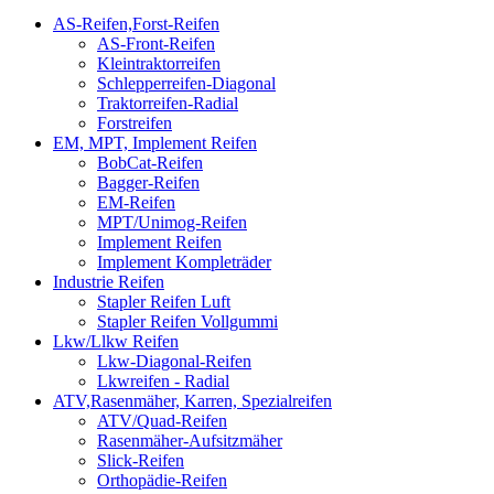
AS-Reifen,Forst-Reifen
AS-Front-Reifen
Kleintraktorreifen
Schlepperreifen-Diagonal
Traktorreifen-Radial
Forstreifen
EM, MPT, Implement Reifen
BobCat-Reifen
Bagger-Reifen
EM-Reifen
MPT/Unimog-Reifen
Implement Reifen
Implement Kompleträder
Industrie Reifen
Stapler Reifen Luft
Stapler Reifen Vollgummi
Lkw/Llkw Reifen
Lkw-Diagonal-Reifen
Lkwreifen - Radial
ATV,Rasenmäher, Karren, Spezialreifen
ATV/Quad-Reifen
Rasenmäher-Aufsitzmäher
Slick-Reifen
Orthopädie-Reifen