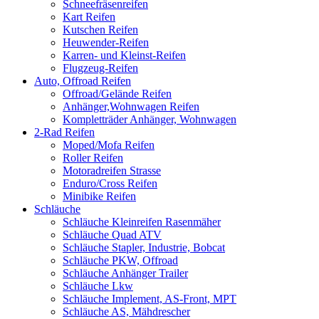
Schneefräsenreifen
Kart Reifen
Kutschen Reifen
Heuwender-Reifen
Karren- und Kleinst-Reifen
Flugzeug-Reifen
Auto, Offroad Reifen
Offroad/Gelände Reifen
Anhänger,Wohnwagen Reifen
Kompletträder Anhänger, Wohnwagen
2-Rad Reifen
Moped/Mofa Reifen
Roller Reifen
Motoradreifen Strasse
Enduro/Cross Reifen
Minibike Reifen
Schläuche
Schläuche Kleinreifen Rasenmäher
Schläuche Quad ATV
Schläuche Stapler, Industrie, Bobcat
Schläuche PKW, Offroad
Schläuche Anhänger Trailer
Schläuche Lkw
Schläuche Implement, AS-Front, MPT
Schläuche AS, Mähdrescher