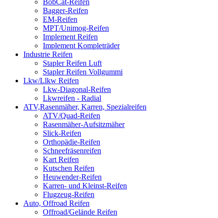
BobCat-Reifen
Bagger-Reifen
EM-Reifen
MPT/Unimog-Reifen
Implement Reifen
Implement Kompleträder
Industrie Reifen
Stapler Reifen Luft
Stapler Reifen Vollgummi
Lkw/Llkw Reifen
Lkw-Diagonal-Reifen
Lkwreifen - Radial
ATV,Rasenmäher, Karren, Spezialreifen
ATV/Quad-Reifen
Rasenmäher-Aufsitzmäher
Slick-Reifen
Orthopädie-Reifen
Schneefräsenreifen
Kart Reifen
Kutschen Reifen
Heuwender-Reifen
Karren- und Kleinst-Reifen
Flugzeug-Reifen
Auto, Offroad Reifen
Offroad/Gelände Reifen