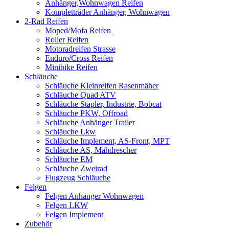
Anhänger,Wohnwagen Reifen
Kompletträder Anhänger, Wohnwagen
2-Rad Reifen
Moped/Mofa Reifen
Roller Reifen
Motoradreifen Strasse
Enduro/Cross Reifen
Minibike Reifen
Schläuche
Schläuche Kleinreifen Rasenmäher
Schläuche Quad ATV
Schläuche Stapler, Industrie, Bobcat
Schläuche PKW, Offroad
Schläuche Anhänger Trailer
Schläuche Lkw
Schläuche Implement, AS-Front, MPT
Schläuche AS, Mähdrescher
Schläuche EM
Schläuche Zweirad
Flugzeug Schläuche
Felgen
Felgen Anhänger Wohnwagen
Felgen LKW
Felgen Implement
Zubehör