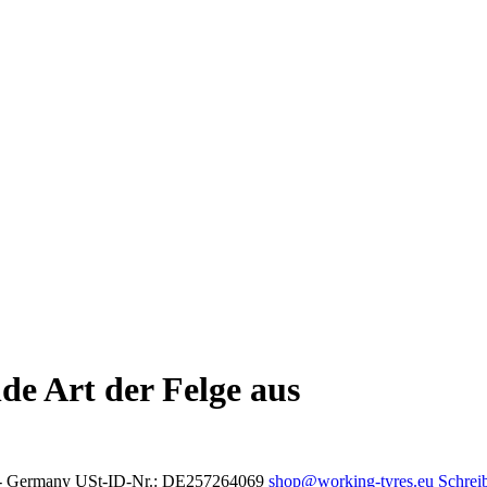
nde Art der Felge aus
en - Germany USt-ID-Nr.: DE257264069
shop@working-tyres.eu
Schreib