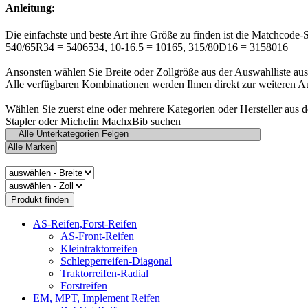
Anleitung:
Die einfachste und beste Art ihre Größe zu finden ist die Matchcode-
540/65R34 = 5406534, 10-16.5 = 10165, 315/80D16 = 3158016
Ansonsten wählen Sie Breite oder Zollgröße aus der Auswahlliste aus
Alle verfügbaren Kombinationen werden Ihnen direkt zur weiteren A
Wählen Sie zuerst eine oder mehrere Kategorien oder Hersteller aus 
Stapler oder Michelin MachxBib suchen
AS-Reifen,Forst-Reifen
AS-Front-Reifen
Kleintraktorreifen
Schlepperreifen-Diagonal
Traktorreifen-Radial
Forstreifen
EM, MPT, Implement Reifen