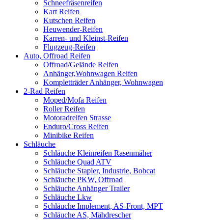
Schneefräsenreifen
Kart Reifen
Kutschen Reifen
Heuwender-Reifen
Karren- und Kleinst-Reifen
Flugzeug-Reifen
Auto, Offroad Reifen
Offroad/Gelände Reifen
Anhänger,Wohnwagen Reifen
Kompletträder Anhänger, Wohnwagen
2-Rad Reifen
Moped/Mofa Reifen
Roller Reifen
Motoradreifen Strasse
Enduro/Cross Reifen
Minibike Reifen
Schläuche
Schläuche Kleinreifen Rasenmäher
Schläuche Quad ATV
Schläuche Stapler, Industrie, Bobcat
Schläuche PKW, Offroad
Schläuche Anhänger Trailer
Schläuche Lkw
Schläuche Implement, AS-Front, MPT
Schläuche AS, Mähdrescher