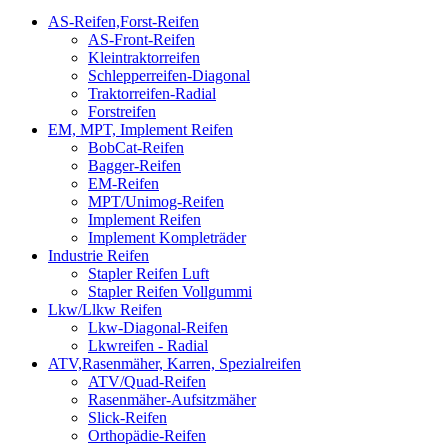
AS-Reifen,Forst-Reifen
AS-Front-Reifen
Kleintraktorreifen
Schlepperreifen-Diagonal
Traktorreifen-Radial
Forstreifen
EM, MPT, Implement Reifen
BobCat-Reifen
Bagger-Reifen
EM-Reifen
MPT/Unimog-Reifen
Implement Reifen
Implement Kompleträder
Industrie Reifen
Stapler Reifen Luft
Stapler Reifen Vollgummi
Lkw/Llkw Reifen
Lkw-Diagonal-Reifen
Lkwreifen - Radial
ATV,Rasenmäher, Karren, Spezialreifen
ATV/Quad-Reifen
Rasenmäher-Aufsitzmäher
Slick-Reifen
Orthopädie-Reifen