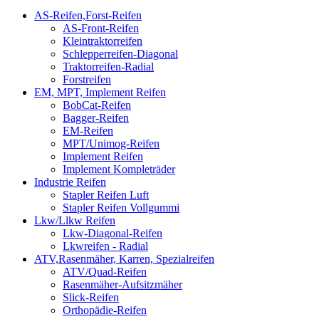
AS-Reifen,Forst-Reifen
AS-Front-Reifen
Kleintraktorreifen
Schlepperreifen-Diagonal
Traktorreifen-Radial
Forstreifen
EM, MPT, Implement Reifen
BobCat-Reifen
Bagger-Reifen
EM-Reifen
MPT/Unimog-Reifen
Implement Reifen
Implement Kompleträder
Industrie Reifen
Stapler Reifen Luft
Stapler Reifen Vollgummi
Lkw/Llkw Reifen
Lkw-Diagonal-Reifen
Lkwreifen - Radial
ATV,Rasenmäher, Karren, Spezialreifen
ATV/Quad-Reifen
Rasenmäher-Aufsitzmäher
Slick-Reifen
Orthopädie-Reifen