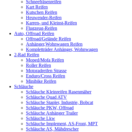
Schneefräsenreifen
Kart Reifen
Kutschen Reifen
Heuwender-Reifen
Karren- und Kleinst-Reifen
Flugzeug-Reifen
Auto, Offroad Reifen
Offroad/Gelände Reifen
Anhänger,Wohnwagen Reifen
Kompletträder Anhänger, Wohnwagen
2-Rad Reifen
Moped/Mofa Reifen
Roller Reifen
Motoradreifen Strasse
Enduro/Cross Reifen
Minibike Reifen
Schläuche
Schläuche Kleinreifen Rasenmäher
Schläuche Quad ATV
Schläuche Stapler, Industrie, Bobcat
Schläuche PKW, Offroad
Schläuche Anhänger Trailer
Schläuche Lkw
Schläuche Implement, AS-Front, MPT
Schläuche AS, Mähdrescher