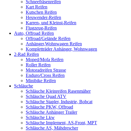
Schneefräsenreifen
Kart Reifen
Kutschen Reifen
Heuwender-Reifen
Karren- und Kleinst-Reifen
Flugzeug-Reifen
Auto, Offroad Reifen
Offroad/Gelände Reifen
Anhänger,Wohnwagen Reifen
Kompletträder Anhänger, Wohnwagen
2-Rad Reifen
Moped/Mofa Reifen
Roller Reifen
Motoradreifen Strasse
Enduro/Cross Reifen
Minibike Reifen
Schläuche
Schläuche Kleinreifen Rasenmäher
Schläuche Quad ATV
Schläuche Stapler, Industrie, Bobcat
Schläuche PKW, Offroad
Schläuche Anhänger Trailer
Schläuche Lkw
Schläuche Implement, AS-Front, MPT
Schläuche AS, Mähdrescher