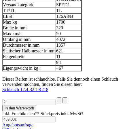
Versandkategorie
SPED1
TT/TL
TL
LI/SI
126A8/B
Max kg
1700
Breite in mm
329
Max km/h
50
Umfang in mm
4072
Durchmesser in mm
1357
Statischer Halbmesser in mm
621
Felgenbreite
11
9,1
Eigengewicht in kg :
~67
Dieser Reifen ist schlauchlos. Falls Sie dennoch einen Schlauch
verwenden möchten, finden Sie diesen hier:
Schlauch 12.4-32 TR218
inkl. Frachtkosten**
Stückpreis inkl. MwSt*
Angebotsanfrage