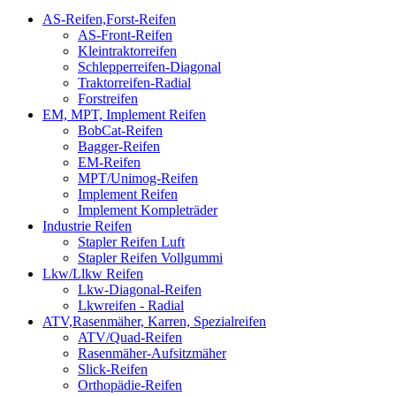
AS-Reifen,Forst-Reifen
AS-Front-Reifen
Kleintraktorreifen
Schlepperreifen-Diagonal
Traktorreifen-Radial
Forstreifen
EM, MPT, Implement Reifen
BobCat-Reifen
Bagger-Reifen
EM-Reifen
MPT/Unimog-Reifen
Implement Reifen
Implement Kompleträder
Industrie Reifen
Stapler Reifen Luft
Stapler Reifen Vollgummi
Lkw/Llkw Reifen
Lkw-Diagonal-Reifen
Lkwreifen - Radial
ATV,Rasenmäher, Karren, Spezialreifen
ATV/Quad-Reifen
Rasenmäher-Aufsitzmäher
Slick-Reifen
Orthopädie-Reifen