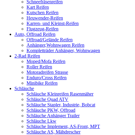
Schneefräsenreifen
Kart Reifen
Kutschen Reifen
Heuwender-Reifen
Karren- und Kleinst-Reifen
Flugzeug-Reifen
Auto, Offroad Reifen
Offroad/Gelände Reifen
Anhänger,Wohnwagen Reifen
Kompletträder Anhänger, Wohnwagen
2-Rad Reifen
Moped/Mofa Reifen
Roller Reifen
Motoradreifen Strasse
Enduro/Cross Reifen
Minibike Reifen
Schläuche
Schläuche Kleinreifen Rasenmäher
Schläuche Quad ATV
Schläuche Stapler, Industrie, Bobcat
Schläuche PKW, Offroad
Schläuche Anhänger Trailer
Schläuche Lkw
Schläuche Implement, AS-Front, MPT
Schläuche AS, Mähdrescher