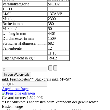
Versandkategorie
SPED2
TT/TL
TL
LI/SI
137A8/B
Max kg
2300
Breite in mm
380
Max km/h
50
Umfang in mm
4461
Durchmesser in mm
1509
Statischer Halbmesser in mm
682
Felgenbreite
12
11,13
Eigengewicht in kg :
~94.2
inkl. Frachtkosten**
Stückpreis inkl. MwSt*
Angebotsanfrage
Gesamtsumme:
1.522,00€
* Der Stückpreis ändert sich beim Verändern der gewünschten
Bestellmenge