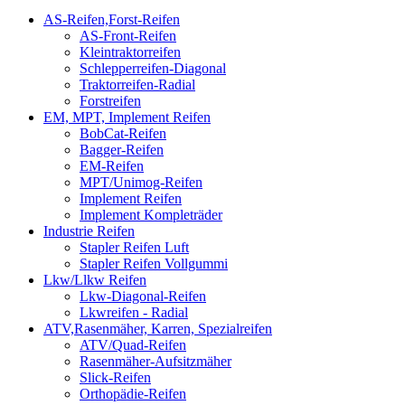
AS-Reifen,Forst-Reifen
AS-Front-Reifen
Kleintraktorreifen
Schlepperreifen-Diagonal
Traktorreifen-Radial
Forstreifen
EM, MPT, Implement Reifen
BobCat-Reifen
Bagger-Reifen
EM-Reifen
MPT/Unimog-Reifen
Implement Reifen
Implement Kompleträder
Industrie Reifen
Stapler Reifen Luft
Stapler Reifen Vollgummi
Lkw/Llkw Reifen
Lkw-Diagonal-Reifen
Lkwreifen - Radial
ATV,Rasenmäher, Karren, Spezialreifen
ATV/Quad-Reifen
Rasenmäher-Aufsitzmäher
Slick-Reifen
Orthopädie-Reifen