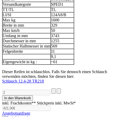
Versandkategorie
SPED1
TT/TL
TL
LI/SI
124A8/B
Max kg
1600
Breite in mm
329
Max km/h
50
Umfang in mm
3743
Durchmesser in mm
1255
Statischer Halbmesser in mm
569
Felgenbreite
11
9,1
Eigengewicht in kg :
~61
Dieser Reifen ist schlauchlos. Falls Sie dennoch einen Schlauch
verwenden möchten, finden Sie diesen hier:
Schlauch 12.4-28 TR218
inkl. Frachtkosten**
Stückpreis inkl. MwSt*
Angebotsanfrage