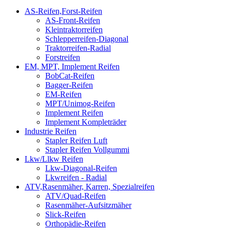
AS-Reifen,Forst-Reifen
AS-Front-Reifen
Kleintraktorreifen
Schlepperreifen-Diagonal
Traktorreifen-Radial
Forstreifen
EM, MPT, Implement Reifen
BobCat-Reifen
Bagger-Reifen
EM-Reifen
MPT/Unimog-Reifen
Implement Reifen
Implement Kompleträder
Industrie Reifen
Stapler Reifen Luft
Stapler Reifen Vollgummi
Lkw/Llkw Reifen
Lkw-Diagonal-Reifen
Lkwreifen - Radial
ATV,Rasenmäher, Karren, Spezialreifen
ATV/Quad-Reifen
Rasenmäher-Aufsitzmäher
Slick-Reifen
Orthopädie-Reifen