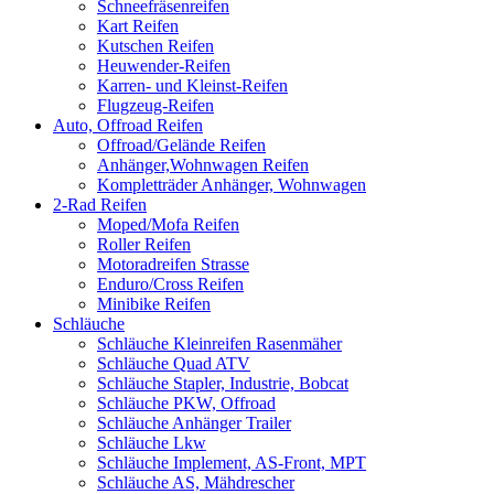
Schneefräsenreifen
Kart Reifen
Kutschen Reifen
Heuwender-Reifen
Karren- und Kleinst-Reifen
Flugzeug-Reifen
Auto, Offroad Reifen
Offroad/Gelände Reifen
Anhänger,Wohnwagen Reifen
Kompletträder Anhänger, Wohnwagen
2-Rad Reifen
Moped/Mofa Reifen
Roller Reifen
Motoradreifen Strasse
Enduro/Cross Reifen
Minibike Reifen
Schläuche
Schläuche Kleinreifen Rasenmäher
Schläuche Quad ATV
Schläuche Stapler, Industrie, Bobcat
Schläuche PKW, Offroad
Schläuche Anhänger Trailer
Schläuche Lkw
Schläuche Implement, AS-Front, MPT
Schläuche AS, Mähdrescher