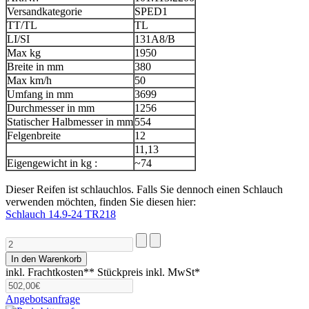
Versandkategorie
SPED1
TT/TL
TL
LI/SI
131A8/B
Max kg
1950
Breite in mm
380
Max km/h
50
Umfang in mm
3699
Durchmesser in mm
1256
Statischer Halbmesser in mm
554
Felgenbreite
12
11,13
Eigengewicht in kg :
~74
Dieser Reifen ist schlauchlos. Falls Sie dennoch einen Schlauch
verwenden möchten, finden Sie diesen hier:
Schlauch 14.9-24 TR218
inkl. Frachtkosten**
Stückpreis inkl. MwSt*
Angebotsanfrage