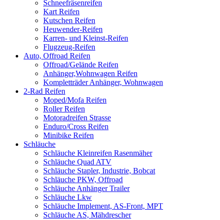
Schneefräsenreifen
Kart Reifen
Kutschen Reifen
Heuwender-Reifen
Karren- und Kleinst-Reifen
Flugzeug-Reifen
Auto, Offroad Reifen
Offroad/Gelände Reifen
Anhänger,Wohnwagen Reifen
Kompletträder Anhänger, Wohnwagen
2-Rad Reifen
Moped/Mofa Reifen
Roller Reifen
Motoradreifen Strasse
Enduro/Cross Reifen
Minibike Reifen
Schläuche
Schläuche Kleinreifen Rasenmäher
Schläuche Quad ATV
Schläuche Stapler, Industrie, Bobcat
Schläuche PKW, Offroad
Schläuche Anhänger Trailer
Schläuche Lkw
Schläuche Implement, AS-Front, MPT
Schläuche AS, Mähdrescher