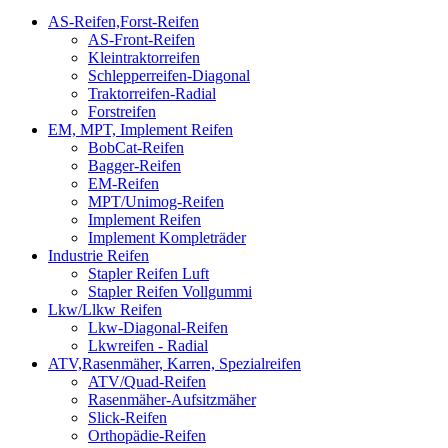
AS-Reifen,Forst-Reifen
AS-Front-Reifen
Kleintraktorreifen
Schlepperreifen-Diagonal
Traktorreifen-Radial
Forstreifen
EM, MPT, Implement Reifen
BobCat-Reifen
Bagger-Reifen
EM-Reifen
MPT/Unimog-Reifen
Implement Reifen
Implement Kompleträder
Industrie Reifen
Stapler Reifen Luft
Stapler Reifen Vollgummi
Lkw/Llkw Reifen
Lkw-Diagonal-Reifen
Lkwreifen - Radial
ATV,Rasenmäher, Karren, Spezialreifen
ATV/Quad-Reifen
Rasenmäher-Aufsitzmäher
Slick-Reifen
Orthopädie-Reifen