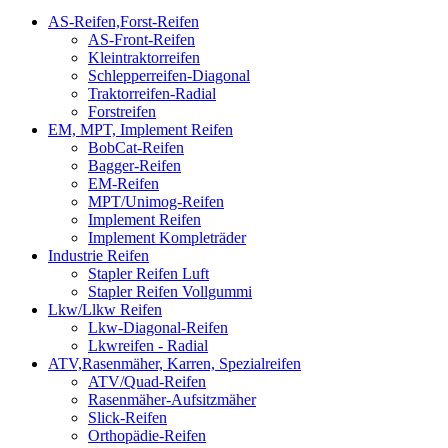
AS-Reifen,Forst-Reifen
AS-Front-Reifen
Kleintraktorreifen
Schlepperreifen-Diagonal
Traktorreifen-Radial
Forstreifen
EM, MPT, Implement Reifen
BobCat-Reifen
Bagger-Reifen
EM-Reifen
MPT/Unimog-Reifen
Implement Reifen
Implement Kompleträder
Industrie Reifen
Stapler Reifen Luft
Stapler Reifen Vollgummi
Lkw/Llkw Reifen
Lkw-Diagonal-Reifen
Lkwreifen - Radial
ATV,Rasenmäher, Karren, Spezialreifen
ATV/Quad-Reifen
Rasenmäher-Aufsitzmäher
Slick-Reifen
Orthopädie-Reifen