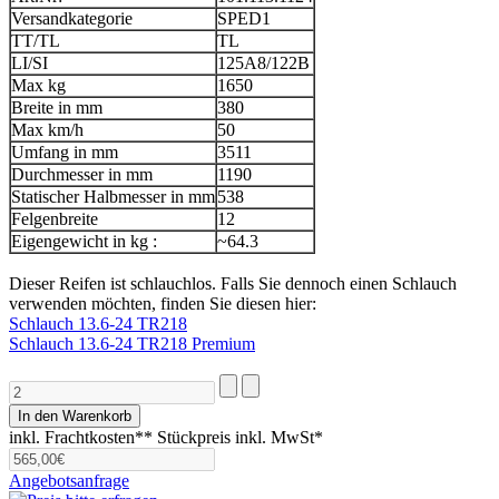
Versandkategorie
SPED1
TT/TL
TL
LI/SI
125A8/122B
Max kg
1650
Breite in mm
380
Max km/h
50
Umfang in mm
3511
Durchmesser in mm
1190
Statischer Halbmesser in mm
538
Felgenbreite
12
Eigengewicht in kg :
~64.3
Dieser Reifen ist schlauchlos. Falls Sie dennoch einen Schlauch
verwenden möchten, finden Sie diesen hier:
Schlauch 13.6-24 TR218
Schlauch 13.6-24 TR218 Premium
inkl. Frachtkosten**
Stückpreis inkl. MwSt*
Angebotsanfrage