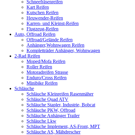
Schneefräsenreifen
Kart Reifen
Kutschen Reifen
Heuwender-Reifen
Karren- und Kleinst-Reifen
Flugzeug-Reifen
Auto, Offroad Reifen
Offroad/Gelände Reifen
Anhänger,Wohnwagen Reifen
Kompletträder Anhänger, Wohnwagen
2-Rad Reifen
Moped/Mofa Reifen
Roller Reifen
Motoradreifen Strasse
Enduro/Cross Reifen
Minibike Reifen
Schläuche
Schläuche Kleinreifen Rasenmäher
Schläuche Quad ATV
Schläuche Stapler, Industrie, Bobcat
Schläuche PKW, Offroad
Schläuche Anhänger Trailer
Schläuche Lkw
Schläuche Implement, AS-Front, MPT
Schläuche AS, Mähdrescher