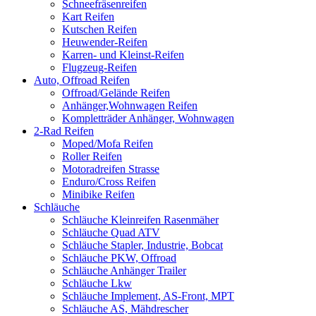
Schneefräsenreifen
Kart Reifen
Kutschen Reifen
Heuwender-Reifen
Karren- und Kleinst-Reifen
Flugzeug-Reifen
Auto, Offroad Reifen
Offroad/Gelände Reifen
Anhänger,Wohnwagen Reifen
Kompletträder Anhänger, Wohnwagen
2-Rad Reifen
Moped/Mofa Reifen
Roller Reifen
Motoradreifen Strasse
Enduro/Cross Reifen
Minibike Reifen
Schläuche
Schläuche Kleinreifen Rasenmäher
Schläuche Quad ATV
Schläuche Stapler, Industrie, Bobcat
Schläuche PKW, Offroad
Schläuche Anhänger Trailer
Schläuche Lkw
Schläuche Implement, AS-Front, MPT
Schläuche AS, Mähdrescher