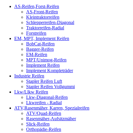
AS-Reifen,Forst-Reifen
AS-Front-Reifen
Kleintraktorreifen
Schlepperreifen-Diagonal
Traktorreifen-Radial
Forstreifen
EM, MPT, Implement Reifen
BobCat-Reifen
Bagger-Reifen
EM-Reifen
MPT/Unimog-Reifen
Implement Reifen
Implement Kompleträder
Industrie Reifen
Stapler Reifen Luft
Stapler Reifen Vollgummi
Lkw/Llkw Reifen
Lkw-Diagonal-Reifen
Lkwreifen - Radial
ATV,Rasenmäher, Karren, Spezialreifen
ATV/Quad-Reifen
Rasenmäher-Aufsitzmäher
Slick-Reifen
Orthopädie-Reifen