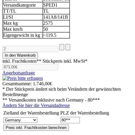
Versandkategorie
SPED1
TT/TL
TL
LI/SI
141A8/141B
Max kg
2575
Max km/h
50
Eigengewicht in kg :
~119.5
inkl. Frachtkosten**
Stückpreis inkl. MwSt*
Angebotsanfrage
Gesamtsumme:
1.746,00€
* Der Stückpreis ändert sich beim Verändern der gewünschten
Bestellmenge
** Versandkosten inklusive nach
Germany - 80***
Ändern Sie hier die Versandadresse
Zielland der Warenbestellung
PLZ der Warenbestellung