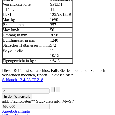
Versandkategorie
SPED1
TT/TL
TL
LI/SI
125A8/122B
Max kg
1650
Breite in mm
357
Max km/h
50
Umfang in mm
3658
Durchmesser in mm
1240
Statischer Halbmesser in mm
572
Felgenbreite
11
10,12
Eigengewicht in kg :
~64.3
Dieser Reifen ist schlauchlos. Falls Sie dennoch einen Schlauch
verwenden möchten, finden Sie diesen hier:
Schlauch 12.4-28 TR218
inkl. Frachtkosten**
Stückpreis inkl. MwSt*
Angebotsanfrage