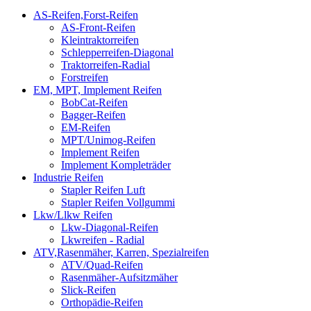
AS-Reifen,Forst-Reifen
AS-Front-Reifen
Kleintraktorreifen
Schlepperreifen-Diagonal
Traktorreifen-Radial
Forstreifen
EM, MPT, Implement Reifen
BobCat-Reifen
Bagger-Reifen
EM-Reifen
MPT/Unimog-Reifen
Implement Reifen
Implement Kompleträder
Industrie Reifen
Stapler Reifen Luft
Stapler Reifen Vollgummi
Lkw/Llkw Reifen
Lkw-Diagonal-Reifen
Lkwreifen - Radial
ATV,Rasenmäher, Karren, Spezialreifen
ATV/Quad-Reifen
Rasenmäher-Aufsitzmäher
Slick-Reifen
Orthopädie-Reifen