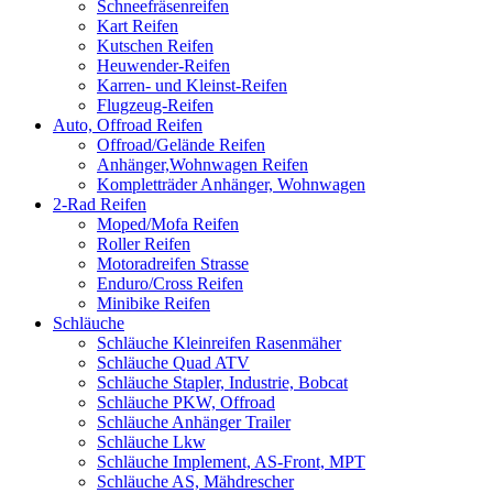
Schneefräsenreifen
Kart Reifen
Kutschen Reifen
Heuwender-Reifen
Karren- und Kleinst-Reifen
Flugzeug-Reifen
Auto, Offroad Reifen
Offroad/Gelände Reifen
Anhänger,Wohnwagen Reifen
Kompletträder Anhänger, Wohnwagen
2-Rad Reifen
Moped/Mofa Reifen
Roller Reifen
Motoradreifen Strasse
Enduro/Cross Reifen
Minibike Reifen
Schläuche
Schläuche Kleinreifen Rasenmäher
Schläuche Quad ATV
Schläuche Stapler, Industrie, Bobcat
Schläuche PKW, Offroad
Schläuche Anhänger Trailer
Schläuche Lkw
Schläuche Implement, AS-Front, MPT
Schläuche AS, Mähdrescher