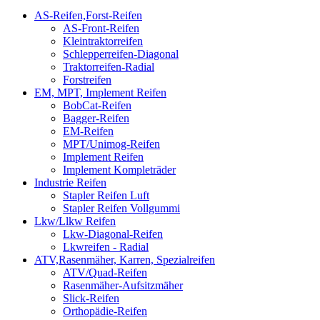
AS-Reifen,Forst-Reifen
AS-Front-Reifen
Kleintraktorreifen
Schlepperreifen-Diagonal
Traktorreifen-Radial
Forstreifen
EM, MPT, Implement Reifen
BobCat-Reifen
Bagger-Reifen
EM-Reifen
MPT/Unimog-Reifen
Implement Reifen
Implement Kompleträder
Industrie Reifen
Stapler Reifen Luft
Stapler Reifen Vollgummi
Lkw/Llkw Reifen
Lkw-Diagonal-Reifen
Lkwreifen - Radial
ATV,Rasenmäher, Karren, Spezialreifen
ATV/Quad-Reifen
Rasenmäher-Aufsitzmäher
Slick-Reifen
Orthopädie-Reifen