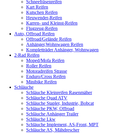
Schneefräsenreifen
Kart Reifen
Kutschen Reifen
Heuwender-Reifen
Karren- und Kleinst-Reifen
Flugzeug-Reifen
Auto, Offroad Reifen
Offroad/Gelände Reifen
Anhänger,Wohnwagen Reifen
Kompletträder Anhänger, Wohnwagen
2-Rad Reifen
Moped/Mofa Reifen
Roller Reifen
Motoradreifen Strasse
Enduro/Cross Reifen
Minibike Reifen
Schläuche
Schläuche Kleinreifen Rasenmäher
Schläuche Quad ATV
Schläuche Stapler, Industrie, Bobcat
Schläuche PKW, Offroad
Schläuche Anhänger Trailer
Schläuche Lkw
Schläuche Implement, AS-Front, MPT
Schläuche AS, Mähdrescher