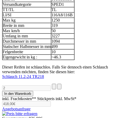
Versandkategorie
SPED1
TT/TL
TL
LI/SI
116A8/116B
Max kg
1250
Breite in mm
319
Max km/h
50
Umfang in mm
3227
Durchmesser in mm
1094
Statischer Halbmesser in mm
499
Felgenbreite
10
Eigengewicht in kg :
~46.3
Dieser Reifen ist schlauchlos. Falls Sie dennoch einen Schlauch
verwenden möchten, finden Sie diesen hier:
Schlauch 11.2-24 TR218
inkl. Frachtkosten**
Stückpreis inkl. MwSt*
Angebotsanfrage