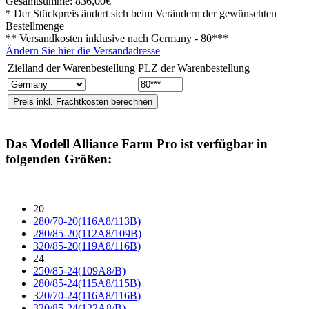
Gesamtsumme:
836,00€
* Der Stückpreis ändert sich beim Verändern der gewünschten
Bestellmenge
** Versandkosten inklusive nach
Germany - 80***
Ändern Sie hier die Versandadresse
Zielland der Warenbestellung
PLZ der Warenbestellung
Das Modell
Alliance Farm Pro
ist verfügbar in
folgenden Größen:
20
280/70-20(116A8/113B)
280/85-20(112A8/109B)
320/85-20(119A8/116B)
24
250/85-24(109A8/B)
280/85-24(115A8/115B)
320/70-24(116A8/116B)
320/85-24(122A8/B)