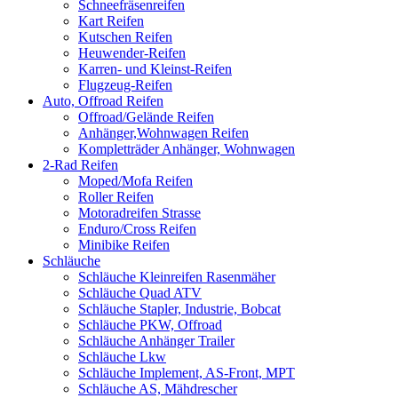
Schneefräsenreifen
Kart Reifen
Kutschen Reifen
Heuwender-Reifen
Karren- und Kleinst-Reifen
Flugzeug-Reifen
Auto, Offroad Reifen
Offroad/Gelände Reifen
Anhänger,Wohnwagen Reifen
Kompletträder Anhänger, Wohnwagen
2-Rad Reifen
Moped/Mofa Reifen
Roller Reifen
Motoradreifen Strasse
Enduro/Cross Reifen
Minibike Reifen
Schläuche
Schläuche Kleinreifen Rasenmäher
Schläuche Quad ATV
Schläuche Stapler, Industrie, Bobcat
Schläuche PKW, Offroad
Schläuche Anhänger Trailer
Schläuche Lkw
Schläuche Implement, AS-Front, MPT
Schläuche AS, Mähdrescher