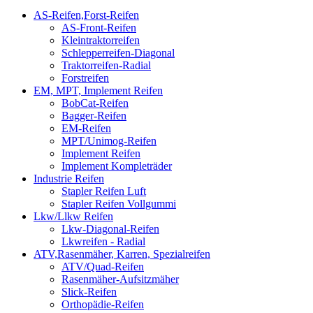
AS-Reifen,Forst-Reifen
AS-Front-Reifen
Kleintraktorreifen
Schlepperreifen-Diagonal
Traktorreifen-Radial
Forstreifen
EM, MPT, Implement Reifen
BobCat-Reifen
Bagger-Reifen
EM-Reifen
MPT/Unimog-Reifen
Implement Reifen
Implement Kompleträder
Industrie Reifen
Stapler Reifen Luft
Stapler Reifen Vollgummi
Lkw/Llkw Reifen
Lkw-Diagonal-Reifen
Lkwreifen - Radial
ATV,Rasenmäher, Karren, Spezialreifen
ATV/Quad-Reifen
Rasenmäher-Aufsitzmäher
Slick-Reifen
Orthopädie-Reifen