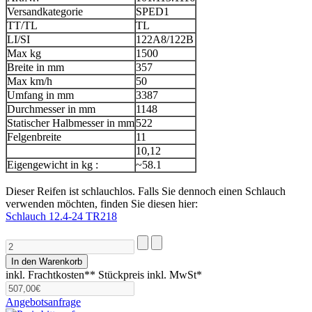
Versandkategorie
SPED1
TT/TL
TL
LI/SI
122A8/122B
Max kg
1500
Breite in mm
357
Max km/h
50
Umfang in mm
3387
Durchmesser in mm
1148
Statischer Halbmesser in mm
522
Felgenbreite
11
10,12
Eigengewicht in kg :
~58.1
Dieser Reifen ist schlauchlos. Falls Sie dennoch einen Schlauch
verwenden möchten, finden Sie diesen hier:
Schlauch 12.4-24 TR218
inkl. Frachtkosten**
Stückpreis inkl. MwSt*
Angebotsanfrage