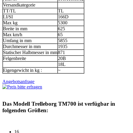
Versandkategorie
TT/TL
TL
LI/SI
166D
Max kg
5300
Breite in mm
625
Max km/h
65
Umfang in mm
5855
Durchmesser in mm
1935
Statischer Halbmesser in mm
871
Felgenbreite
20B
18L
Eigengewicht in kg :
~
Angebotsanfrage
Das Modell
Trelleborg TM700
ist verfügbar in
folgenden Größen:
16