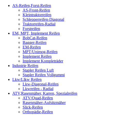
AS-Reifen,Forst-Reifen
AS-Front-Reifen
Kleintraktorreifen
Schlepperreifen-Diagonal
Traktorreifen-Radial
Forstreifen
EM, MPT, Implement Reifen
BobCat-Reifen
Bagger-Reifen
EM-Reifen
MPT/Unimog-Reifen
Implement Reifen
Implement Kompleträder
Industrie Reifen
Stapler Reifen Luft
Stapler Reifen Vollgummi
Lkw/Llkw Reifen
Lkw-Diagonal-Reifen
Lkwreifen - Radial
ATV,Rasenmäher, Karren, Spezialreifen
ATV/Quad-Reifen
Rasenmäher-Aufsitzmäher
Slick-Reifen
Orthopädie-Reifen