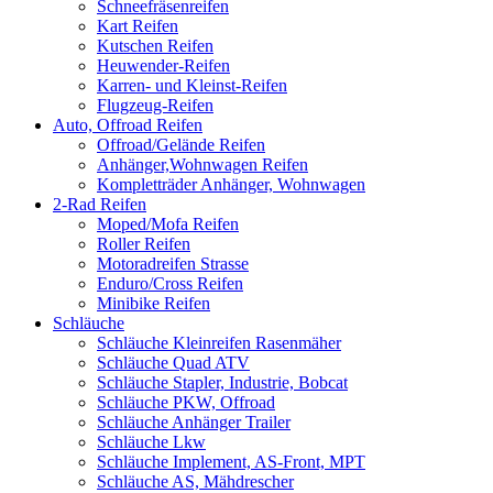
Schneefräsenreifen
Kart Reifen
Kutschen Reifen
Heuwender-Reifen
Karren- und Kleinst-Reifen
Flugzeug-Reifen
Auto, Offroad Reifen
Offroad/Gelände Reifen
Anhänger,Wohnwagen Reifen
Kompletträder Anhänger, Wohnwagen
2-Rad Reifen
Moped/Mofa Reifen
Roller Reifen
Motoradreifen Strasse
Enduro/Cross Reifen
Minibike Reifen
Schläuche
Schläuche Kleinreifen Rasenmäher
Schläuche Quad ATV
Schläuche Stapler, Industrie, Bobcat
Schläuche PKW, Offroad
Schläuche Anhänger Trailer
Schläuche Lkw
Schläuche Implement, AS-Front, MPT
Schläuche AS, Mähdrescher