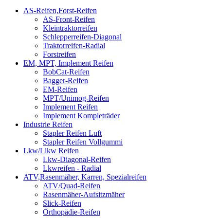
AS-Reifen,Forst-Reifen
AS-Front-Reifen
Kleintraktorreifen
Schlepperreifen-Diagonal
Traktorreifen-Radial
Forstreifen
EM, MPT, Implement Reifen
BobCat-Reifen
Bagger-Reifen
EM-Reifen
MPT/Unimog-Reifen
Implement Reifen
Implement Kompleträder
Industrie Reifen
Stapler Reifen Luft
Stapler Reifen Vollgummi
Lkw/Llkw Reifen
Lkw-Diagonal-Reifen
Lkwreifen - Radial
ATV,Rasenmäher, Karren, Spezialreifen
ATV/Quad-Reifen
Rasenmäher-Aufsitzmäher
Slick-Reifen
Orthopädie-Reifen