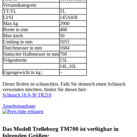
Versandkategorie
TT/TL
TL
LI/SI
145A8/B
Max kg
2900
Breite in mm
468
Max km/h
50
Umfang in mm
5055
Durchmesser in mm
1684
Statischer Halbmesser in mm
760
Felgenbreite
15L
14L,16L
Eigengewicht in kg :
~
Dieser Reifen ist schlauchlos. Falls Sie dennoch einen Schlauch
verwenden möchten, finden Sie diesen hier:
Schlauch 16.9-38 TR218
Angebotsanfrage
Das Modell
Trelleborg TM700
ist verfügbar in
folgenden Größen: