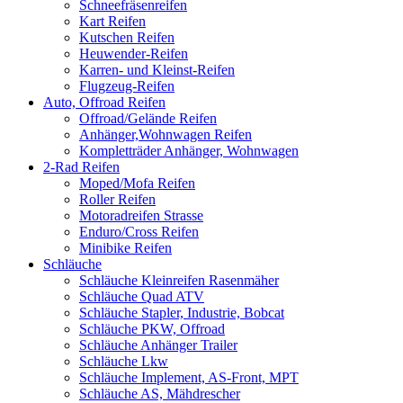
Schneefräsenreifen
Kart Reifen
Kutschen Reifen
Heuwender-Reifen
Karren- und Kleinst-Reifen
Flugzeug-Reifen
Auto, Offroad Reifen
Offroad/Gelände Reifen
Anhänger,Wohnwagen Reifen
Kompletträder Anhänger, Wohnwagen
2-Rad Reifen
Moped/Mofa Reifen
Roller Reifen
Motoradreifen Strasse
Enduro/Cross Reifen
Minibike Reifen
Schläuche
Schläuche Kleinreifen Rasenmäher
Schläuche Quad ATV
Schläuche Stapler, Industrie, Bobcat
Schläuche PKW, Offroad
Schläuche Anhänger Trailer
Schläuche Lkw
Schläuche Implement, AS-Front, MPT
Schläuche AS, Mähdrescher