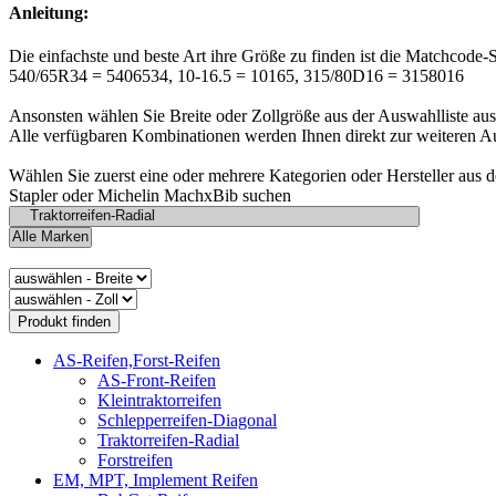
Anleitung:
Die einfachste und beste Art ihre Größe zu finden ist die Matchcode-
540/65R34 = 5406534, 10-16.5 = 10165, 315/80D16 = 3158016
Ansonsten wählen Sie Breite oder Zollgröße aus der Auswahlliste aus
Alle verfügbaren Kombinationen werden Ihnen direkt zur weiteren A
Wählen Sie zuerst eine oder mehrere Kategorien oder Hersteller aus 
Stapler oder Michelin MachxBib suchen
AS-Reifen,Forst-Reifen
AS-Front-Reifen
Kleintraktorreifen
Schlepperreifen-Diagonal
Traktorreifen-Radial
Forstreifen
EM, MPT, Implement Reifen