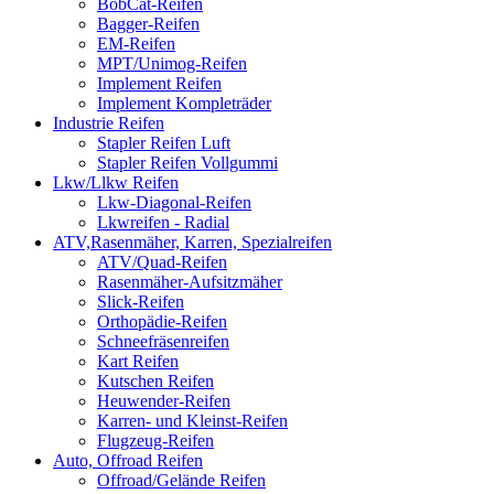
BobCat-Reifen
Bagger-Reifen
EM-Reifen
MPT/Unimog-Reifen
Implement Reifen
Implement Kompleträder
Industrie Reifen
Stapler Reifen Luft
Stapler Reifen Vollgummi
Lkw/Llkw Reifen
Lkw-Diagonal-Reifen
Lkwreifen - Radial
ATV,Rasenmäher, Karren, Spezialreifen
ATV/Quad-Reifen
Rasenmäher-Aufsitzmäher
Slick-Reifen
Orthopädie-Reifen
Schneefräsenreifen
Kart Reifen
Kutschen Reifen
Heuwender-Reifen
Karren- und Kleinst-Reifen
Flugzeug-Reifen
Auto, Offroad Reifen
Offroad/Gelände Reifen