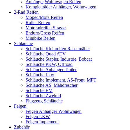
Anhänger,Wohnwagen Reifen
Kompletträder Anhänger, Wohnwagen
2-Rad Reifen
Moped/Mofa Reifen
Roller Reifen
Motoradreifen Strasse
Enduro/Cross Reifen
Minibike Reifen
Schläuche
Schläuche Kleinreifen Rasenmäher
Schläuche Quad ATV
Schläuche Stapler, Industrie, Bobcat
Schläuche PKW, Offroad
Schläuche Anhänger Trailer
Schläuche Lkw
Schläuche Implement, AS-Front, MPT
Schläuche AS, Mähdrescher
Schläuche EM
Schläuche Zweirad
Flugzeug Schläuche
Felgen
Felgen Anhänger Wohnwagen
Felgen LKW
Felgen Implement
Zubehör