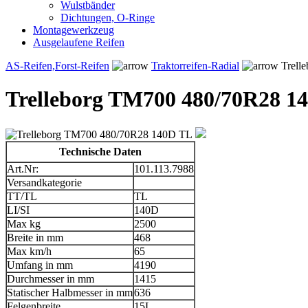
Wulstbänder
Dichtungen, O-Ringe
Montagewerkzeug
Ausgelaufene Reifen
AS-Reifen,Forst-Reifen
Traktorreifen-Radial
Trell
Trelleborg TM700 480/70R28 1
Technische Daten
Art.Nr:
101.113.7988
Versandkategorie
TT/TL
TL
LI/SI
140D
Max kg
2500
Breite in mm
468
Max km/h
65
Umfang in mm
4190
Durchmesser in mm
1415
Statischer Halbmesser in mm
636
Felgenbreite
15L