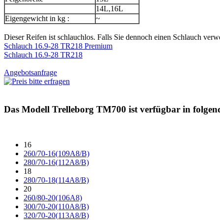
14L,16L
Eigengewicht in kg :
~
Dieser Reifen ist schlauchlos. Falls Sie dennoch einen Schlauch verw
Schlauch 16.9-28 TR218 Premium
Schlauch 16.9-28 TR218
Angebotsanfrage
Das Modell
Trelleborg TM700
ist verfügbar in folge
16
260/70-16(109A8/B)
280/70-16(112A8/B)
18
280/70-18(114A8/B)
20
260/80-20(106A8)
300/70-20(110A8/B)
320/70-20(113A8/B)