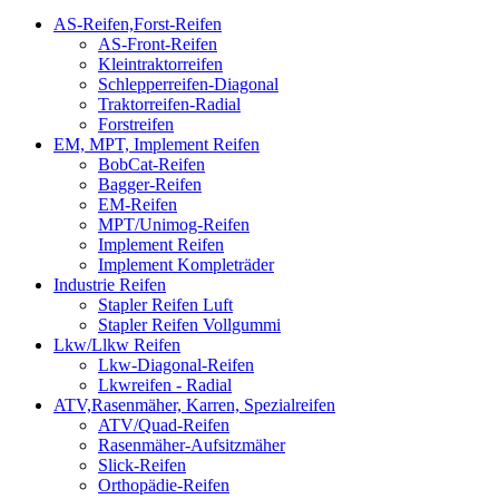
AS-Reifen,Forst-Reifen
AS-Front-Reifen
Kleintraktorreifen
Schlepperreifen-Diagonal
Traktorreifen-Radial
Forstreifen
EM, MPT, Implement Reifen
BobCat-Reifen
Bagger-Reifen
EM-Reifen
MPT/Unimog-Reifen
Implement Reifen
Implement Kompleträder
Industrie Reifen
Stapler Reifen Luft
Stapler Reifen Vollgummi
Lkw/Llkw Reifen
Lkw-Diagonal-Reifen
Lkwreifen - Radial
ATV,Rasenmäher, Karren, Spezialreifen
ATV/Quad-Reifen
Rasenmäher-Aufsitzmäher
Slick-Reifen
Orthopädie-Reifen