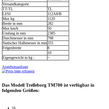
Versandkategorie
TT/TL
TL
LI/SI
112A8/B
Max kg
1120
Breite in mm
282
Max km/h
50
Umfang in mm
2385
Durchmesser in mm
798
Statischer Halbmesser in mm
355
Felgenbreite
8
10
Eigengewicht in kg :
~
Angebotsanfrage
Das Modell
Trelleborg TM700
ist verfügbar in
folgenden Größen:
16