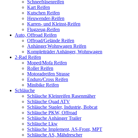
Schneefräsenreifen
Kart Reifen
Kutschen Reifen
Heuwender-Reifen
Karren- und Kleinst-Reifen
Flugzeug-Reifen
Auto, Offroad Reifen
Offroad/Gelände Reifen
Anhänger,Wohnwagen Reifen
Kompletträder Anhänger, Wohnwagen
2-Rad Reifen
Moped/Mofa Reifen
Roller Reifen
Motoradreifen Strasse
Enduro/Cross Reifen
Minibike Reifen
Schläuche
Schläuche Kleinreifen Rasenmäher
Schläuche Quad ATV
Schläuche Stapler, Industrie, Bobcat
Schläuche PKW, Offroad
Schläuche Anhänger Trailer
Schläuche Lkw
Schläuche Implement, AS-Front, MPT
Schläuche AS, Mähdrescher