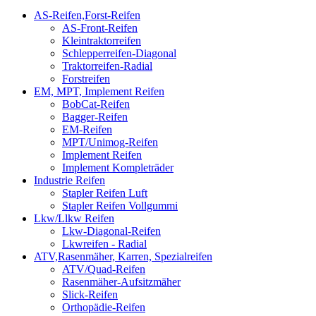
AS-Reifen,Forst-Reifen
AS-Front-Reifen
Kleintraktorreifen
Schlepperreifen-Diagonal
Traktorreifen-Radial
Forstreifen
EM, MPT, Implement Reifen
BobCat-Reifen
Bagger-Reifen
EM-Reifen
MPT/Unimog-Reifen
Implement Reifen
Implement Kompleträder
Industrie Reifen
Stapler Reifen Luft
Stapler Reifen Vollgummi
Lkw/Llkw Reifen
Lkw-Diagonal-Reifen
Lkwreifen - Radial
ATV,Rasenmäher, Karren, Spezialreifen
ATV/Quad-Reifen
Rasenmäher-Aufsitzmäher
Slick-Reifen
Orthopädie-Reifen