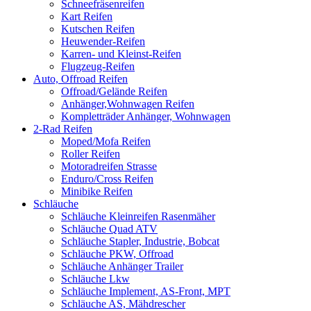
Schneefräsenreifen
Kart Reifen
Kutschen Reifen
Heuwender-Reifen
Karren- und Kleinst-Reifen
Flugzeug-Reifen
Auto, Offroad Reifen
Offroad/Gelände Reifen
Anhänger,Wohnwagen Reifen
Kompletträder Anhänger, Wohnwagen
2-Rad Reifen
Moped/Mofa Reifen
Roller Reifen
Motoradreifen Strasse
Enduro/Cross Reifen
Minibike Reifen
Schläuche
Schläuche Kleinreifen Rasenmäher
Schläuche Quad ATV
Schläuche Stapler, Industrie, Bobcat
Schläuche PKW, Offroad
Schläuche Anhänger Trailer
Schläuche Lkw
Schläuche Implement, AS-Front, MPT
Schläuche AS, Mähdrescher