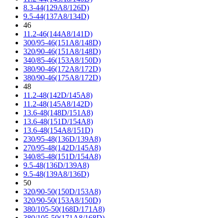
8.3-44(129A8/126D)
9.5-44(137A8/134D)
46
11.2-46(144A8/141D)
300/95-46(151A8/148D)
320/90-46(151A8/148D)
340/85-46(153A8/150D)
380/90-46(172A8/172D)
380/90-46(175A8/172D)
48
11.2-48(142D/145A8)
11.2-48(145A8/142D)
13.6-48(148D/151A8)
13.6-48(151D/154A8)
13.6-48(154A8/151D)
230/95-48(136D/139A8)
270/95-48(142D/145A8)
340/85-48(151D/154A8)
9.5-48(136D/139A8)
9.5-48(139A8/136D)
50
320/90-50(150D/153A8)
320/90-50(153A8/150D)
380/105-50(168D/171A8)
380/105-50(171A8/168D)