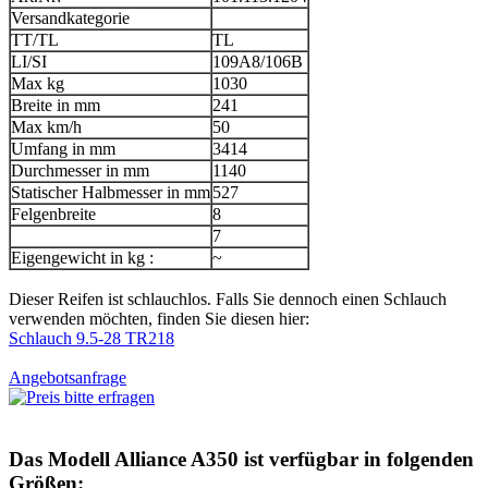
Versandkategorie
TT/TL
TL
LI/SI
109A8/106B
Max kg
1030
Breite in mm
241
Max km/h
50
Umfang in mm
3414
Durchmesser in mm
1140
Statischer Halbmesser in mm
527
Felgenbreite
8
7
Eigengewicht in kg :
~
Dieser Reifen ist schlauchlos. Falls Sie dennoch einen Schlauch
verwenden möchten, finden Sie diesen hier:
Schlauch 9.5-28 TR218
Angebotsanfrage
Das Modell
Alliance A350
ist verfügbar in folgenden
Größen: