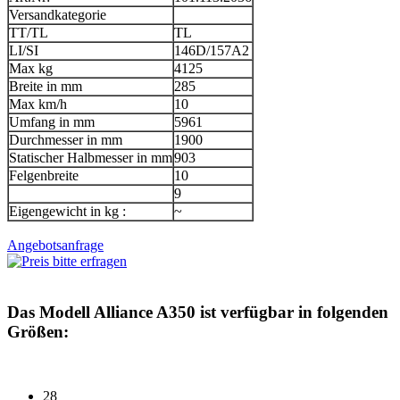
Versandkategorie
TT/TL
TL
LI/SI
146D/157A2
Max kg
4125
Breite in mm
285
Max km/h
10
Umfang in mm
5961
Durchmesser in mm
1900
Statischer Halbmesser in mm
903
Felgenbreite
10
9
Eigengewicht in kg :
~
Angebotsanfrage
Das Modell
Alliance A350
ist verfügbar in folgenden
Größen:
28