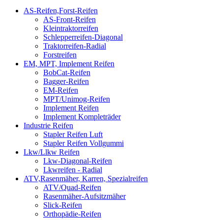
AS-Reifen,Forst-Reifen
AS-Front-Reifen
Kleintraktorreifen
Schlepperreifen-Diagonal
Traktorreifen-Radial
Forstreifen
EM, MPT, Implement Reifen
BobCat-Reifen
Bagger-Reifen
EM-Reifen
MPT/Unimog-Reifen
Implement Reifen
Implement Kompleträder
Industrie Reifen
Stapler Reifen Luft
Stapler Reifen Vollgummi
Lkw/Llkw Reifen
Lkw-Diagonal-Reifen
Lkwreifen - Radial
ATV,Rasenmäher, Karren, Spezialreifen
ATV/Quad-Reifen
Rasenmäher-Aufsitzmäher
Slick-Reifen
Orthopädie-Reifen