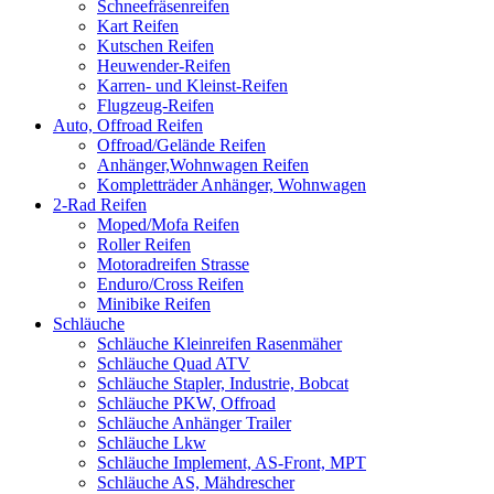
Schneefräsenreifen
Kart Reifen
Kutschen Reifen
Heuwender-Reifen
Karren- und Kleinst-Reifen
Flugzeug-Reifen
Auto, Offroad Reifen
Offroad/Gelände Reifen
Anhänger,Wohnwagen Reifen
Kompletträder Anhänger, Wohnwagen
2-Rad Reifen
Moped/Mofa Reifen
Roller Reifen
Motoradreifen Strasse
Enduro/Cross Reifen
Minibike Reifen
Schläuche
Schläuche Kleinreifen Rasenmäher
Schläuche Quad ATV
Schläuche Stapler, Industrie, Bobcat
Schläuche PKW, Offroad
Schläuche Anhänger Trailer
Schläuche Lkw
Schläuche Implement, AS-Front, MPT
Schläuche AS, Mähdrescher