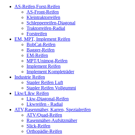
AS-Reifen,Forst-Reifen
AS-Front-Reifen
Kleintraktorreifen
Schlepperreifen-Diagonal
Traktorreifen-Radial
Forstreifen
EM, MPT, Implement Reifen
BobCat-Reifen
Bagger-Reifen
EM-Reifen
MPT/Unimog-Reifen
Implement Reifen
Implement Kompleträder
Industrie Reifen
Stapler Reifen Luft
Stapler Reifen Vollgummi
Lkw/Llkw Reifen
Lkw-Diagonal-Reifen
Lkwreifen - Radial
ATV,Rasenmäher, Karren, Spezialreifen
ATV/Quad-Reifen
Rasenmäher-Aufsitzmäher
Slick-Reifen
Orthopädie-Reifen