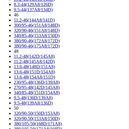
8.3-44(129A8/126D)
9.5-44(137A8/134D)
46
11.2-46(144A8/141D)
300/95-46(151A8/148D)
320/90-46(151A8/148D)
340/85-46(153A8/150D)
380/90-46(172A8/172D)
380/90-46(175A8/172D)
48
11.2-48(142D/145A8)
11.2-48(145A8/142D)
13.6-48(148D/151A8)
13.6-48(151D/154A8)
13.6-48(154A8/151D)
230/95-48(136D/139A8)
270/95-48(142D/145A8)
340/85-48(151D/154A8)
9.5-48(136D/139A8)
9.5-48(139A8/136D)
50
320/90-50(150D/153A8)
320/90-50(153A8/150D)
380/105-50(168D/171A8)
380/105-50(171A8/168D)