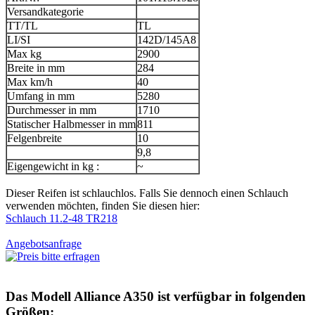
Versandkategorie
TT/TL
TL
LI/SI
142D/145A8
Max kg
2900
Breite in mm
284
Max km/h
40
Umfang in mm
5280
Durchmesser in mm
1710
Statischer Halbmesser in mm
811
Felgenbreite
10
9,8
Eigengewicht in kg :
~
Dieser Reifen ist schlauchlos. Falls Sie dennoch einen Schlauch
verwenden möchten, finden Sie diesen hier:
Schlauch 11.2-48 TR218
Angebotsanfrage
Das Modell
Alliance A350
ist verfügbar in folgenden
Größen: