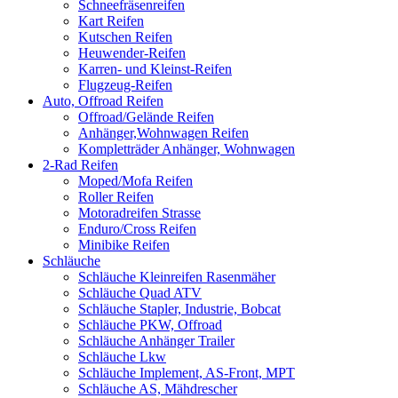
Schneefräsenreifen
Kart Reifen
Kutschen Reifen
Heuwender-Reifen
Karren- und Kleinst-Reifen
Flugzeug-Reifen
Auto, Offroad Reifen
Offroad/Gelände Reifen
Anhänger,Wohnwagen Reifen
Kompletträder Anhänger, Wohnwagen
2-Rad Reifen
Moped/Mofa Reifen
Roller Reifen
Motoradreifen Strasse
Enduro/Cross Reifen
Minibike Reifen
Schläuche
Schläuche Kleinreifen Rasenmäher
Schläuche Quad ATV
Schläuche Stapler, Industrie, Bobcat
Schläuche PKW, Offroad
Schläuche Anhänger Trailer
Schläuche Lkw
Schläuche Implement, AS-Front, MPT
Schläuche AS, Mähdrescher