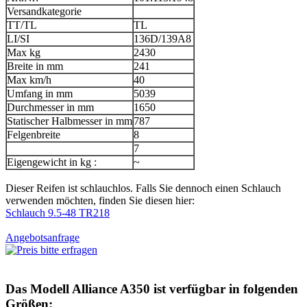
Versandkategorie
TT/TL
TL
LI/SI
136D/139A8
Max kg
2430
Breite in mm
241
Max km/h
40
Umfang in mm
5039
Durchmesser in mm
1650
Statischer Halbmesser in mm
787
Felgenbreite
8
7
Eigengewicht in kg :
~
Dieser Reifen ist schlauchlos. Falls Sie dennoch einen Schlauch
verwenden möchten, finden Sie diesen hier:
Schlauch 9.5-48 TR218
Angebotsanfrage
Das Modell
Alliance A350
ist verfügbar in folgenden
Größen: