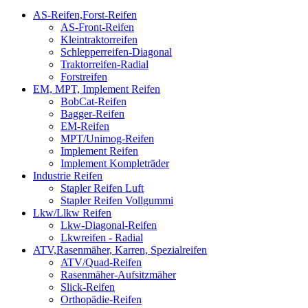
AS-Reifen,Forst-Reifen
AS-Front-Reifen
Kleintraktorreifen
Schlepperreifen-Diagonal
Traktorreifen-Radial
Forstreifen
EM, MPT, Implement Reifen
BobCat-Reifen
Bagger-Reifen
EM-Reifen
MPT/Unimog-Reifen
Implement Reifen
Implement Kompleträder
Industrie Reifen
Stapler Reifen Luft
Stapler Reifen Vollgummi
Lkw/Llkw Reifen
Lkw-Diagonal-Reifen
Lkwreifen - Radial
ATV,Rasenmäher, Karren, Spezialreifen
ATV/Quad-Reifen
Rasenmäher-Aufsitzmäher
Slick-Reifen
Orthopädie-Reifen