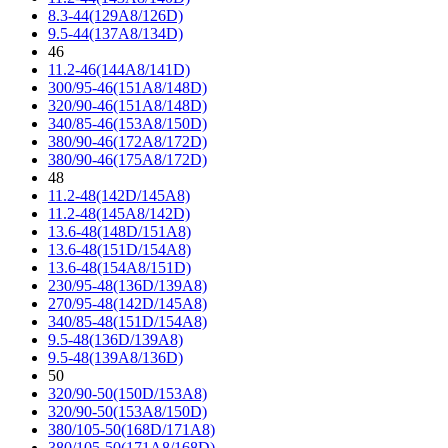
8.3-44(129A8/126D)
9.5-44(137A8/134D)
46
11.2-46(144A8/141D)
300/95-46(151A8/148D)
320/90-46(151A8/148D)
340/85-46(153A8/150D)
380/90-46(172A8/172D)
380/90-46(175A8/172D)
48
11.2-48(142D/145A8)
11.2-48(145A8/142D)
13.6-48(148D/151A8)
13.6-48(151D/154A8)
13.6-48(154A8/151D)
230/95-48(136D/139A8)
270/95-48(142D/145A8)
340/85-48(151D/154A8)
9.5-48(136D/139A8)
9.5-48(139A8/136D)
50
320/90-50(150D/153A8)
320/90-50(153A8/150D)
380/105-50(168D/171A8)
380/105-50(171A8/168D)