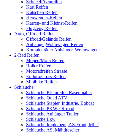
Schneefräsenreifen
Kart Reifen
Kutschen Reifen
Heuwender-Reifen
Karren- und Kleinst-Reifen
Flugzeug-Reifen
Auto, Offroad Reifen
Offroad/Gelände Reifen
Anhänger,Wohnwagen Reifen
Kompletträder Anhänger, Wohnwagen
2-Rad Reifen
Moped/Mofa Reifen
Roller Reifen
Motoradreifen Strasse
Enduro/Cross Reifen
Minibike Reifen
Schläuche
Schläuche Kleinreifen Rasenmäher
Schläuche Quad ATV
Schläuche Stapler, Industrie, Bobcat
Schläuche PKW, Offroad
Schläuche Anhänger Trailer
Schläuche Lkw
Schläuche Implement, AS-Front, MPT
Schläuche AS, Mähdrescher