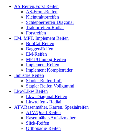
AS-Reifen,Forst-Reifen
AS-Front-Reifen
Kleintraktorreifen
Schlepperreifen-Diagonal
Traktorreifen-Radial
Forstreifen
EM, MPT, Implement Reifen
BobCat-Reifen
Bagger-Reifen
EM-Reifen
MPT/Unimog-Reifen
Implement Reifen
Implement Kompleträder
Industrie Reifen
Stapler Reifen Luft
Stapler Reifen Vollgummi
Lkw/Llkw Reifen
Lkw-Diagonal-Reifen
Lkwreifen - Radial
ATV,Rasenmäher, Karren, Spezialreifen
ATV/Quad-Reifen
Rasenmäher-Aufsitzmäher
Slick-Reifen
Orthopädie-Reifen