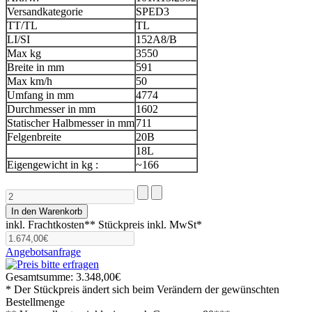
Versandkategorie
SPED3
TT/TL
TL
LI/SI
152A8/B
Max kg
3550
Breite in mm
591
Max km/h
50
Umfang in mm
4774
Durchmesser in mm
1602
Statischer Halbmesser in mm
711
Felgenbreite
20B
18L
Eigengewicht in kg :
~166
inkl. Frachtkosten**
Stückpreis inkl. MwSt*
Angebotsanfrage
Gesamtsumme:
3.348,00€
* Der Stückpreis ändert sich beim Verändern der gewünschten
Bestellmenge