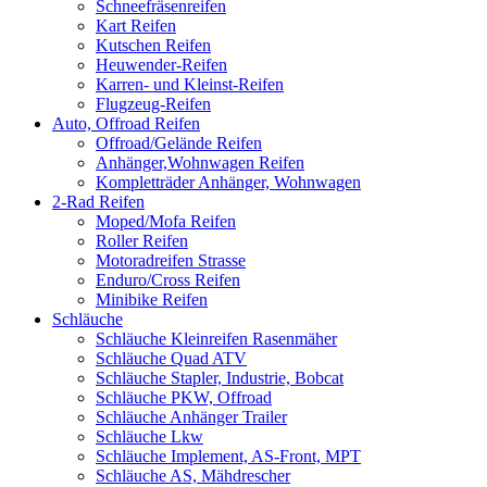
Schneefräsenreifen
Kart Reifen
Kutschen Reifen
Heuwender-Reifen
Karren- und Kleinst-Reifen
Flugzeug-Reifen
Auto, Offroad Reifen
Offroad/Gelände Reifen
Anhänger,Wohnwagen Reifen
Kompletträder Anhänger, Wohnwagen
2-Rad Reifen
Moped/Mofa Reifen
Roller Reifen
Motoradreifen Strasse
Enduro/Cross Reifen
Minibike Reifen
Schläuche
Schläuche Kleinreifen Rasenmäher
Schläuche Quad ATV
Schläuche Stapler, Industrie, Bobcat
Schläuche PKW, Offroad
Schläuche Anhänger Trailer
Schläuche Lkw
Schläuche Implement, AS-Front, MPT
Schläuche AS, Mähdrescher