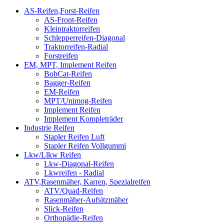
AS-Reifen,Forst-Reifen
AS-Front-Reifen
Kleintraktorreifen
Schlepperreifen-Diagonal
Traktorreifen-Radial
Forstreifen
EM, MPT, Implement Reifen
BobCat-Reifen
Bagger-Reifen
EM-Reifen
MPT/Unimog-Reifen
Implement Reifen
Implement Kompleträder
Industrie Reifen
Stapler Reifen Luft
Stapler Reifen Vollgummi
Lkw/Llkw Reifen
Lkw-Diagonal-Reifen
Lkwreifen - Radial
ATV,Rasenmäher, Karren, Spezialreifen
ATV/Quad-Reifen
Rasenmäher-Aufsitzmäher
Slick-Reifen
Orthopädie-Reifen