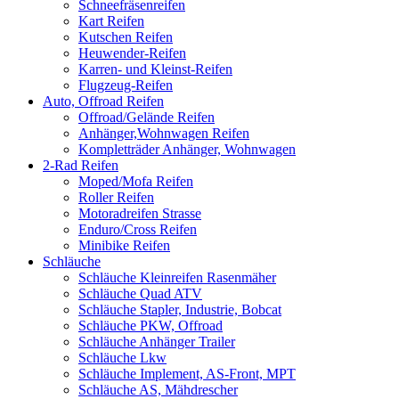
Schneefräsenreifen
Kart Reifen
Kutschen Reifen
Heuwender-Reifen
Karren- und Kleinst-Reifen
Flugzeug-Reifen
Auto, Offroad Reifen
Offroad/Gelände Reifen
Anhänger,Wohnwagen Reifen
Kompletträder Anhänger, Wohnwagen
2-Rad Reifen
Moped/Mofa Reifen
Roller Reifen
Motoradreifen Strasse
Enduro/Cross Reifen
Minibike Reifen
Schläuche
Schläuche Kleinreifen Rasenmäher
Schläuche Quad ATV
Schläuche Stapler, Industrie, Bobcat
Schläuche PKW, Offroad
Schläuche Anhänger Trailer
Schläuche Lkw
Schläuche Implement, AS-Front, MPT
Schläuche AS, Mähdrescher