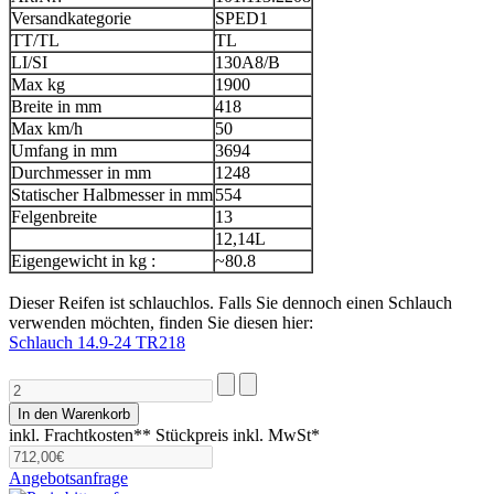
Versandkategorie
SPED1
TT/TL
TL
LI/SI
130A8/B
Max kg
1900
Breite in mm
418
Max km/h
50
Umfang in mm
3694
Durchmesser in mm
1248
Statischer Halbmesser in mm
554
Felgenbreite
13
12,14L
Eigengewicht in kg :
~80.8
Dieser Reifen ist schlauchlos. Falls Sie dennoch einen Schlauch
verwenden möchten, finden Sie diesen hier:
Schlauch 14.9-24 TR218
inkl. Frachtkosten**
Stückpreis inkl. MwSt*
Angebotsanfrage