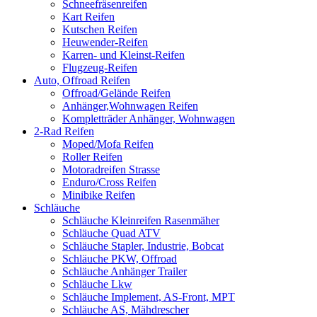
Schneefräsenreifen
Kart Reifen
Kutschen Reifen
Heuwender-Reifen
Karren- und Kleinst-Reifen
Flugzeug-Reifen
Auto, Offroad Reifen
Offroad/Gelände Reifen
Anhänger,Wohnwagen Reifen
Kompletträder Anhänger, Wohnwagen
2-Rad Reifen
Moped/Mofa Reifen
Roller Reifen
Motoradreifen Strasse
Enduro/Cross Reifen
Minibike Reifen
Schläuche
Schläuche Kleinreifen Rasenmäher
Schläuche Quad ATV
Schläuche Stapler, Industrie, Bobcat
Schläuche PKW, Offroad
Schläuche Anhänger Trailer
Schläuche Lkw
Schläuche Implement, AS-Front, MPT
Schläuche AS, Mähdrescher