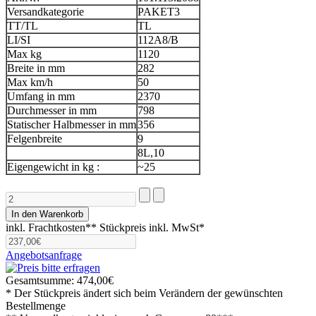
Versandkategorie
PAKET3
TT/TL
TL
LI/SI
112A8/B
Max kg
1120
Breite in mm
282
Max km/h
50
Umfang in mm
2370
Durchmesser in mm
798
Statischer Halbmesser in mm
356
Felgenbreite
9
8L,10
Eigengewicht in kg :
~25
inkl. Frachtkosten**
Stückpreis inkl. MwSt*
Angebotsanfrage
Gesamtsumme:
474,00€
* Der Stückpreis ändert sich beim Verändern der gewünschten
Bestellmenge