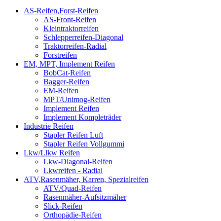
AS-Reifen,Forst-Reifen
AS-Front-Reifen
Kleintraktorreifen
Schlepperreifen-Diagonal
Traktorreifen-Radial
Forstreifen
EM, MPT, Implement Reifen
BobCat-Reifen
Bagger-Reifen
EM-Reifen
MPT/Unimog-Reifen
Implement Reifen
Implement Kompleträder
Industrie Reifen
Stapler Reifen Luft
Stapler Reifen Vollgummi
Lkw/Llkw Reifen
Lkw-Diagonal-Reifen
Lkwreifen - Radial
ATV,Rasenmäher, Karren, Spezialreifen
ATV/Quad-Reifen
Rasenmäher-Aufsitzmäher
Slick-Reifen
Orthopädie-Reifen