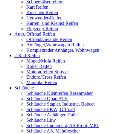
Schneefräsenreifen
Kart Reifen
Kutschen Reifen
Heuwender-Reifen
Karren- und Kleinst-Reifen
Flugzeug-Reifen
Auto, Offroad Reifen
Offroad/Gelände Reifen
Anhänger,Wohnwagen Reifen
Kompletträder Anhänger, Wohnwagen
2-Rad Reifen
Moped/Mofa Reifen
Roller Reifen
Motoradreifen Strasse
Enduro/Cross Reifen
Minibike Reifen
Schläuche
Schläuche Kleinreifen Rasenmäher
Schläuche Quad ATV
Schläuche Stapler, Industrie, Bobcat
Schläuche PKW, Offroad
Schläuche Anhänger Trailer
Schläuche Lkw
Schläuche Implement, AS-Front, MPT
Schläuche AS, Mähdrescher