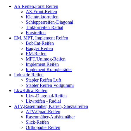
AS-Reifen,Forst-Reifen
AS-Front-Reifen
Kleintraktorreifen
Schlepperreifen-Diagonal
Traktorreifen-Radial
Forstreifen
EM, MPT, Implement Reifen
BobCat-Reifen
Bagger-Reifen
EM-Reifen
MPT/Unimog-Reifen
Implement Reifen
Implement Kompleträder
Industrie Reifen
Stapler Reifen Luft
Stapler Reifen Vollgummi
Lkw/Llkw Reifen
Lkw-Diagonal-Reifen
Lkwreifen - Radial
ATV,Rasenmäher, Karren, Spezialreifen
ATV/Quad-Reifen
Rasenmäher-Aufsitzmäher
Slick-Reifen
Orthopädie-Reifen