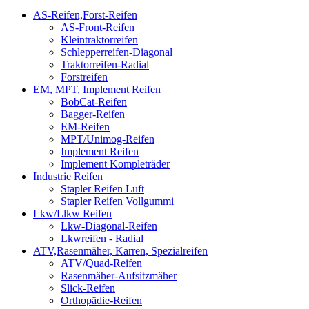
AS-Reifen,Forst-Reifen
AS-Front-Reifen
Kleintraktorreifen
Schlepperreifen-Diagonal
Traktorreifen-Radial
Forstreifen
EM, MPT, Implement Reifen
BobCat-Reifen
Bagger-Reifen
EM-Reifen
MPT/Unimog-Reifen
Implement Reifen
Implement Kompleträder
Industrie Reifen
Stapler Reifen Luft
Stapler Reifen Vollgummi
Lkw/Llkw Reifen
Lkw-Diagonal-Reifen
Lkwreifen - Radial
ATV,Rasenmäher, Karren, Spezialreifen
ATV/Quad-Reifen
Rasenmäher-Aufsitzmäher
Slick-Reifen
Orthopädie-Reifen