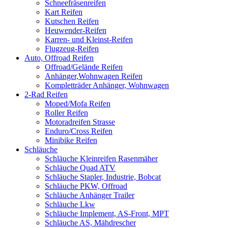
Schneefräsenreifen
Kart Reifen
Kutschen Reifen
Heuwender-Reifen
Karren- und Kleinst-Reifen
Flugzeug-Reifen
Auto, Offroad Reifen
Offroad/Gelände Reifen
Anhänger,Wohnwagen Reifen
Kompletträder Anhänger, Wohnwagen
2-Rad Reifen
Moped/Mofa Reifen
Roller Reifen
Motoradreifen Strasse
Enduro/Cross Reifen
Minibike Reifen
Schläuche
Schläuche Kleinreifen Rasenmäher
Schläuche Quad ATV
Schläuche Stapler, Industrie, Bobcat
Schläuche PKW, Offroad
Schläuche Anhänger Trailer
Schläuche Lkw
Schläuche Implement, AS-Front, MPT
Schläuche AS, Mähdrescher