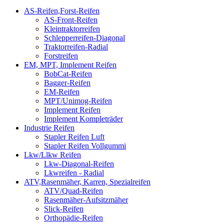
AS-Reifen,Forst-Reifen
AS-Front-Reifen
Kleintraktorreifen
Schlepperreifen-Diagonal
Traktorreifen-Radial
Forstreifen
EM, MPT, Implement Reifen
BobCat-Reifen
Bagger-Reifen
EM-Reifen
MPT/Unimog-Reifen
Implement Reifen
Implement Kompleträder
Industrie Reifen
Stapler Reifen Luft
Stapler Reifen Vollgummi
Lkw/Llkw Reifen
Lkw-Diagonal-Reifen
Lkwreifen - Radial
ATV,Rasenmäher, Karren, Spezialreifen
ATV/Quad-Reifen
Rasenmäher-Aufsitzmäher
Slick-Reifen
Orthopädie-Reifen