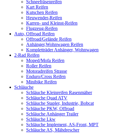
Schneefräsenreifen
Kart Reifen
Kutschen Reifen
Heuwender-Reifen
Karren- und Kleinst-Reifen
Flugzeug-Reifen
Auto, Offroad Reifen
Offroad/Gelände Reifen
Anhänger,Wohnwagen Reifen
Kompletträder Anhänger, Wohnwagen
2-Rad Reifen
Moped/Mofa Reifen
Roller Reifen
Motoradreifen Strasse
Enduro/Cross Reifen
Minibike Reifen
Schläuche
Schläuche Kleinreifen Rasenmäher
Schläuche Quad ATV
Schläuche Stapler, Industrie, Bobcat
Schläuche PKW, Offroad
Schläuche Anhänger Trailer
Schläuche Lkw
Schläuche Implement, AS-Front, MPT
Schläuche AS, Mähdrescher