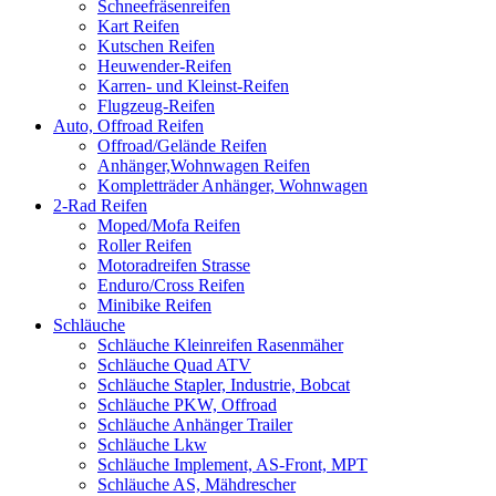
Schneefräsenreifen
Kart Reifen
Kutschen Reifen
Heuwender-Reifen
Karren- und Kleinst-Reifen
Flugzeug-Reifen
Auto, Offroad Reifen
Offroad/Gelände Reifen
Anhänger,Wohnwagen Reifen
Kompletträder Anhänger, Wohnwagen
2-Rad Reifen
Moped/Mofa Reifen
Roller Reifen
Motoradreifen Strasse
Enduro/Cross Reifen
Minibike Reifen
Schläuche
Schläuche Kleinreifen Rasenmäher
Schläuche Quad ATV
Schläuche Stapler, Industrie, Bobcat
Schläuche PKW, Offroad
Schläuche Anhänger Trailer
Schläuche Lkw
Schläuche Implement, AS-Front, MPT
Schläuche AS, Mähdrescher