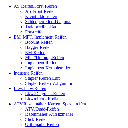
AS-Reifen,Forst-Reifen
AS-Front-Reifen
Kleintraktorreifen
Schlepperreifen-Diagonal
Traktorreifen-Radial
Forstreifen
EM, MPT, Implement Reifen
BobCat-Reifen
Bagger-Reifen
EM-Reifen
MPT/Unimog-Reifen
Implement Reifen
Implement Kompleträder
Industrie Reifen
Stapler Reifen Luft
Stapler Reifen Vollgummi
Lkw/Llkw Reifen
Lkw-Diagonal-Reifen
Lkwreifen - Radial
ATV,Rasenmäher, Karren, Spezialreifen
ATV/Quad-Reifen
Rasenmäher-Aufsitzmäher
Slick-Reifen
Orthopädie-Reifen