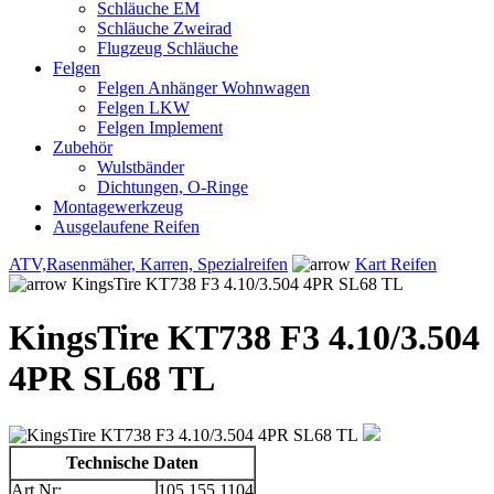
Schläuche EM
Schläuche Zweirad
Flugzeug Schläuche
Felgen
Felgen Anhänger Wohnwagen
Felgen LKW
Felgen Implement
Zubehör
Wulstbänder
Dichtungen, O-Ringe
Montagewerkzeug
Ausgelaufene Reifen
ATV,Rasenmäher, Karren, Spezialreifen
Kart Reifen
KingsTire KT738 F3 4.10/3.504 4PR SL68 TL
KingsTire KT738 F3 4.10/3.504
4PR SL68 TL
Technische Daten
Art.Nr:
105.155.1104