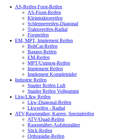
AS-Reifen,Forst-Reifen
AS-Front-Reifen
Kleintraktorreifen
Schlepperreifen-Diagonal
Traktorreifen-Radial
Forstreifen
EM, MPT, Implement Reifen
BobCat-Reifen
Bagger-Reifen
EM-Reifen
MPT/Unimog-Reifen
Implement Reifen
Implement Kompleträder
Industrie Reifen
Stapler Reifen Luft
Stapler Reifen Vollgummi
Lkw/Llkw Reifen
Lkw-Diagonal-Reifen
Lkwreifen - Radial
ATV,Rasenmäher, Karren, Spezialreifen
ATV/Quad-Reifen
Rasenmäher-Aufsitzmäher
Slick-Reifen
Orthopädie-Reifen