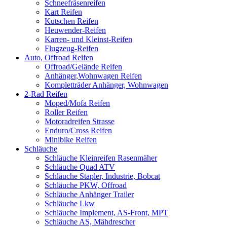
Schneefräsenreifen
Kart Reifen
Kutschen Reifen
Heuwender-Reifen
Karren- und Kleinst-Reifen
Flugzeug-Reifen
Auto, Offroad Reifen
Offroad/Gelände Reifen
Anhänger,Wohnwagen Reifen
Kompletträder Anhänger, Wohnwagen
2-Rad Reifen
Moped/Mofa Reifen
Roller Reifen
Motoradreifen Strasse
Enduro/Cross Reifen
Minibike Reifen
Schläuche
Schläuche Kleinreifen Rasenmäher
Schläuche Quad ATV
Schläuche Stapler, Industrie, Bobcat
Schläuche PKW, Offroad
Schläuche Anhänger Trailer
Schläuche Lkw
Schläuche Implement, AS-Front, MPT
Schläuche AS, Mähdrescher