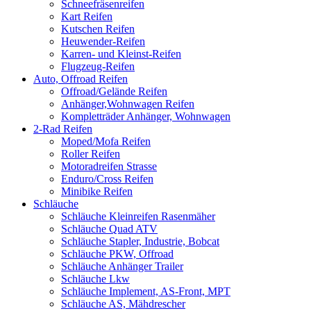
Schneefräsenreifen
Kart Reifen
Kutschen Reifen
Heuwender-Reifen
Karren- und Kleinst-Reifen
Flugzeug-Reifen
Auto, Offroad Reifen
Offroad/Gelände Reifen
Anhänger,Wohnwagen Reifen
Kompletträder Anhänger, Wohnwagen
2-Rad Reifen
Moped/Mofa Reifen
Roller Reifen
Motoradreifen Strasse
Enduro/Cross Reifen
Minibike Reifen
Schläuche
Schläuche Kleinreifen Rasenmäher
Schläuche Quad ATV
Schläuche Stapler, Industrie, Bobcat
Schläuche PKW, Offroad
Schläuche Anhänger Trailer
Schläuche Lkw
Schläuche Implement, AS-Front, MPT
Schläuche AS, Mähdrescher