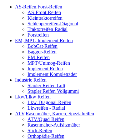
AS-Reifen,Forst-Reifen
AS-Front-Reifen
Kleintraktorreifen
Schlepperreifen-Diagonal
Traktorreifen-Radial
Forstreifen
EM, MPT, Implement Reifen
BobCat-Reifen
Bagger-Reifen
EM-Reifen
MPT/Unimog-Reifen
Implement Reifen
Implement Kompleträder
Industrie Reifen
Stapler Reifen Luft
Stapler Reifen Vollgummi
Lkw/Llkw Reifen
Lkw-Diagonal-Reifen
Lkwreifen - Radial
ATV,Rasenmäher, Karren, Spezialreifen
ATV/Quad-Reifen
Rasenmäher-Aufsitzmäher
Slick-Reifen
Orthopädie-Reifen