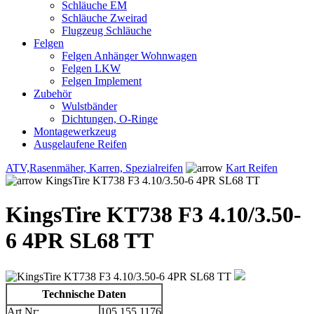
Schläuche EM
Schläuche Zweirad
Flugzeug Schläuche
Felgen
Felgen Anhänger Wohnwagen
Felgen LKW
Felgen Implement
Zubehör
Wulstbänder
Dichtungen, O-Ringe
Montagewerkzeug
Ausgelaufene Reifen
ATV,Rasenmäher, Karren, Spezialreifen
Kart Reifen
KingsTire KT738 F3 4.10/3.50-6 4PR SL68 TT
KingsTire KT738 F3 4.10/3.50-
6 4PR SL68 TT
Technische Daten
Art.Nr:
105.155.1176