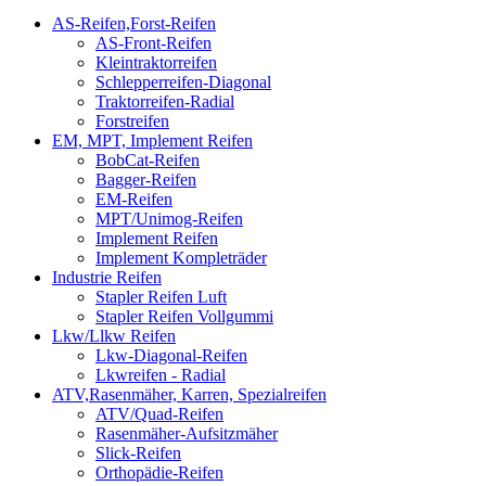
AS-Reifen,Forst-Reifen
AS-Front-Reifen
Kleintraktorreifen
Schlepperreifen-Diagonal
Traktorreifen-Radial
Forstreifen
EM, MPT, Implement Reifen
BobCat-Reifen
Bagger-Reifen
EM-Reifen
MPT/Unimog-Reifen
Implement Reifen
Implement Kompleträder
Industrie Reifen
Stapler Reifen Luft
Stapler Reifen Vollgummi
Lkw/Llkw Reifen
Lkw-Diagonal-Reifen
Lkwreifen - Radial
ATV,Rasenmäher, Karren, Spezialreifen
ATV/Quad-Reifen
Rasenmäher-Aufsitzmäher
Slick-Reifen
Orthopädie-Reifen