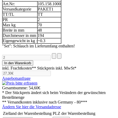
Art.Nr:
105.158.1000
Versandkategorie
PAKET1
TT/TL
TT
PR
2
Max kg
70
Breite in mm
48
Durchmesser in mm
194
Eigengewicht in kg :
~0.3
"Set": Schlauch im Lieferumfang enthalten!
inkl. Frachtkosten**
Stückpreis inkl. MwSt*
Angebotsanfrage
Gesamtsumme:
54,60€
* Der Stückpreis ändert sich beim Verändern der gewünschten
Bestellmenge
** Versandkosten inklusive nach
Germany - 80***
Ändern Sie hier die Versandadresse
Zielland der Warenbestellung
PLZ der Warenbestellung