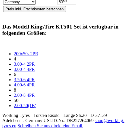
Das Modell
KingsTire KT501 Set
ist verfügbar in
folgenden Größen:
200x50- 2PR
4
3.00-4 2PR
3.00-4 4PR
6
3.50-6 4PR
4.00-6 4PR
8
2.00-8 4PR
50
2.00-50(1B)
Working-Tyres - Torsten Eisold - Lange Str.20 - D-37139
Adelebsen - Germany USt-ID-Nr.: DE257264069
shop@working-
tyres.eu
Schreiben Sie uns direkt eine Email.