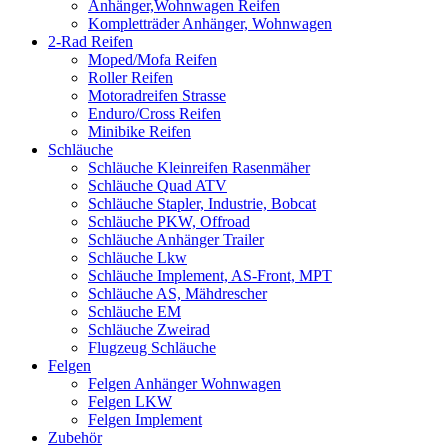
Anhänger,Wohnwagen Reifen
Kompletträder Anhänger, Wohnwagen
2-Rad Reifen
Moped/Mofa Reifen
Roller Reifen
Motoradreifen Strasse
Enduro/Cross Reifen
Minibike Reifen
Schläuche
Schläuche Kleinreifen Rasenmäher
Schläuche Quad ATV
Schläuche Stapler, Industrie, Bobcat
Schläuche PKW, Offroad
Schläuche Anhänger Trailer
Schläuche Lkw
Schläuche Implement, AS-Front, MPT
Schläuche AS, Mähdrescher
Schläuche EM
Schläuche Zweirad
Flugzeug Schläuche
Felgen
Felgen Anhänger Wohnwagen
Felgen LKW
Felgen Implement
Zubehör