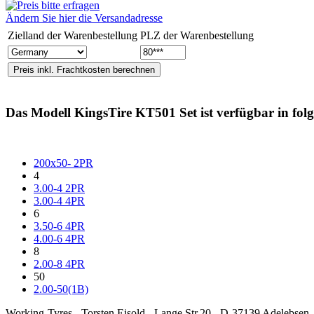
Ändern Sie hier die Versandadresse
Zielland der Warenbestellung
PLZ der Warenbestellung
Das Modell
KingsTire KT501 Set
ist verfügbar in fo
200x50- 2PR
4
3.00-4 2PR
3.00-4 4PR
6
3.50-6 4PR
4.00-6 4PR
8
2.00-8 4PR
50
2.00-50(1B)
Working-Tyres - Torsten Eisold - Lange Str.20 - D-37139 Adelebs