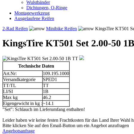
Wulstbänder
Dichtungen, O-Ringe
Montagewerkzeug
Ausgelaufene Reifen
2-Rad Reifen
Minibike Reifen
KingsTire KT501 Se
KingsTire KT501 Set 2.00-50 1
Technische Daten
Art.Nr:
109.195.1000
Versandkategorie
SPED1
TT/TL
TT
LI/SI
1B
Max kg
46.2
Eigengewicht in kg :
~14.1
"Set": Schlauch im Lieferumfang enthalten!
Leider haben wir keine festen Frachtkosten für das Land Ihrer Wahl hi
Bitte klicken Sie auf den Email-Button um ein Angebot anzufragen
Angebotsanfrage