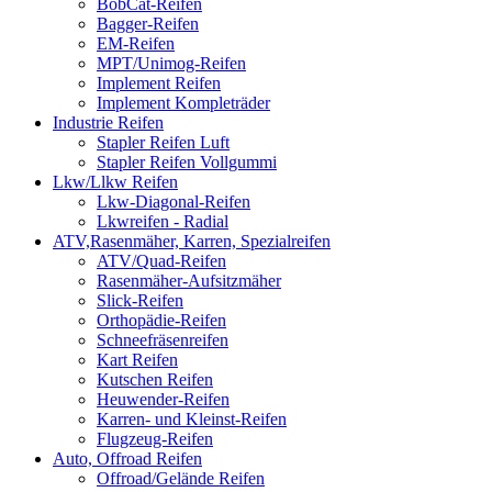
BobCat-Reifen
Bagger-Reifen
EM-Reifen
MPT/Unimog-Reifen
Implement Reifen
Implement Kompleträder
Industrie Reifen
Stapler Reifen Luft
Stapler Reifen Vollgummi
Lkw/Llkw Reifen
Lkw-Diagonal-Reifen
Lkwreifen - Radial
ATV,Rasenmäher, Karren, Spezialreifen
ATV/Quad-Reifen
Rasenmäher-Aufsitzmäher
Slick-Reifen
Orthopädie-Reifen
Schneefräsenreifen
Kart Reifen
Kutschen Reifen
Heuwender-Reifen
Karren- und Kleinst-Reifen
Flugzeug-Reifen
Auto, Offroad Reifen
Offroad/Gelände Reifen