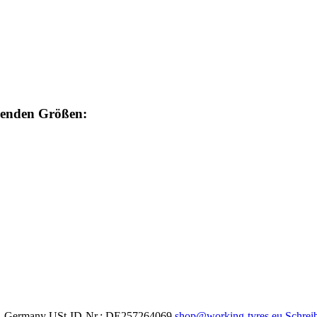
lgenden Größen:
en - Germany USt-ID-Nr.: DE257264069
shop@working-tyres.eu
Schreib