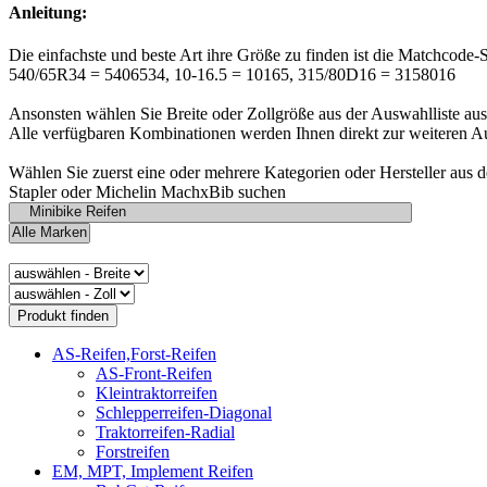
Anleitung:
Die einfachste und beste Art ihre Größe zu finden ist die Matchcode-
540/65R34 = 5406534, 10-16.5 = 10165, 315/80D16 = 3158016
Ansonsten wählen Sie Breite oder Zollgröße aus der Auswahlliste aus
Alle verfügbaren Kombinationen werden Ihnen direkt zur weiteren A
Wählen Sie zuerst eine oder mehrere Kategorien oder Hersteller aus 
Stapler oder Michelin MachxBib suchen
AS-Reifen,Forst-Reifen
AS-Front-Reifen
Kleintraktorreifen
Schlepperreifen-Diagonal
Traktorreifen-Radial
Forstreifen
EM, MPT, Implement Reifen