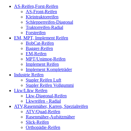
AS-Reifen,Forst-Reifen
AS-Front-Reifen
Kleintraktorreifen
Schlepperreifen-Diagonal
Traktorreifen-Radial
Forstreifen
EM, MPT, Implement Reifen
BobCat-Reifen
Bagger-Reifen
EM-Reifen
MPT/Unimog-Reifen
Implement Reifen
Implement Kompleträder
Industrie Reifen
Stapler Reifen Luft
Stapler Reifen Vollgummi
Lkw/Llkw Reifen
Lkw-Diagonal-Reifen
Lkwreifen - Radial
ATV,Rasenmäher, Karren, Spezialreifen
ATV/Quad-Reifen
Rasenmäher-Aufsitzmäher
Slick-Reifen
Orthopädie-Reifen