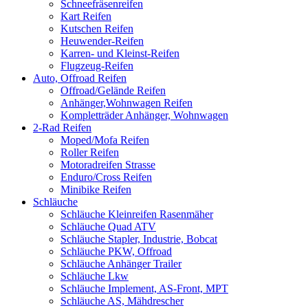
Schneefräsenreifen
Kart Reifen
Kutschen Reifen
Heuwender-Reifen
Karren- und Kleinst-Reifen
Flugzeug-Reifen
Auto, Offroad Reifen
Offroad/Gelände Reifen
Anhänger,Wohnwagen Reifen
Kompletträder Anhänger, Wohnwagen
2-Rad Reifen
Moped/Mofa Reifen
Roller Reifen
Motoradreifen Strasse
Enduro/Cross Reifen
Minibike Reifen
Schläuche
Schläuche Kleinreifen Rasenmäher
Schläuche Quad ATV
Schläuche Stapler, Industrie, Bobcat
Schläuche PKW, Offroad
Schläuche Anhänger Trailer
Schläuche Lkw
Schläuche Implement, AS-Front, MPT
Schläuche AS, Mähdrescher