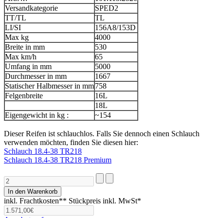
Versandkategorie
SPED2
TT/TL
TL
LI/SI
156A8/153D
Max kg
4000
Breite in mm
530
Max km/h
65
Umfang in mm
5000
Durchmesser in mm
1667
Statischer Halbmesser in mm
758
Felgenbreite
16L
18L
Eigengewicht in kg :
~154
Dieser Reifen ist schlauchlos. Falls Sie dennoch einen Schlauch
verwenden möchten, finden Sie diesen hier:
Schlauch 18.4-38 TR218
Schlauch 18.4-38 TR218 Premium
inkl. Frachtkosten**
Stückpreis inkl. MwSt*