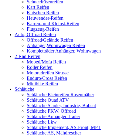
Schneefräsenreifen
Kart Reifen
Kutschen Reifen
Heuwender-Reifen
Karren- und Kleinst-Reifen
Flugzeug-Reifen
Auto, Offroad Reifen
Offroad/Gelände Reifen
Anhänger,Wohnwagen Reifen
Kompletträder Anhänger, Wohnwagen
2-Rad Reifen
Moped/Mofa Reifen
Roller Reifen
Motoradreifen Strasse
Enduro/Cross Reifen
Minibike Reifen
Schläuche
Schläuche Kleinreifen Rasenmäher
Schläuche Quad ATV
Schläuche Stapler, Industrie, Bobcat
Schläuche PKW, Offroad
Schläuche Anhänger Trailer
Schläuche Lkw
Schläuche Implement, AS-Front, MPT
Schläuche AS, Mähdrescher