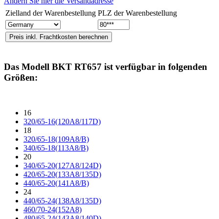
Ändern Sie hier die Versandadresse
Zielland der Warenbestellung
PLZ der Warenbestellung
Das Modell
BKT RT657
ist verfügbar in folgenden
Größen:
16
320/65-16(120A8/117D)
18
320/65-18(109A8/B)
340/65-18(113A8/B)
20
340/65-20(127A8/124D)
420/65-20(133A8/135D)
440/65-20(141A8/B)
24
440/65-24(138A8/135D)
460/70-24(152A8)
480/65-24(143A8/140D)