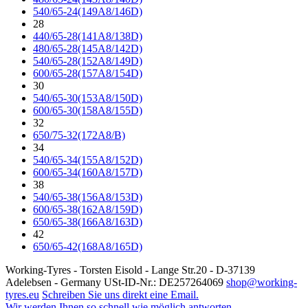
540/65-24(149A8/146D)
28
440/65-28(141A8/138D)
480/65-28(145A8/142D)
540/65-28(152A8/149D)
600/65-28(157A8/154D)
30
540/65-30(153A8/150D)
600/65-30(158A8/155D)
32
650/75-32(172A8/B)
34
540/65-34(155A8/152D)
600/65-34(160A8/157D)
38
540/65-38(156A8/153D)
600/65-38(162A8/159D)
650/65-38(166A8/163D)
42
650/65-42(168A8/165D)
Working-Tyres - Torsten Eisold - Lange Str.20 - D-37139
Adelebsen - Germany USt-ID-Nr.: DE257264069
shop@working-
tyres.eu
Schreiben Sie uns direkt eine Email.
Wir werden Ihnen so schnell wie möglich antworten.