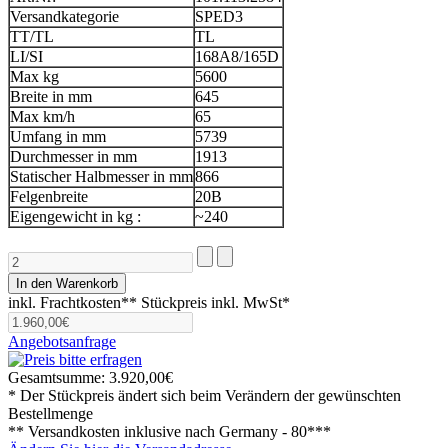
Versandkategorie
SPED3
TT/TL
TL
LI/SI
168A8/165D
Max kg
5600
Breite in mm
645
Max km/h
65
Umfang in mm
5739
Durchmesser in mm
1913
Statischer Halbmesser in mm
866
Felgenbreite
20B
Eigengewicht in kg :
~240
inkl. Frachtkosten**
Stückpreis inkl. MwSt*
Angebotsanfrage
Gesamtsumme:
3.920,00€
* Der Stückpreis ändert sich beim Verändern der gewünschten
Bestellmenge
** Versandkosten inklusive nach
Germany - 80***