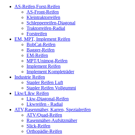
AS-Reifen,Forst-Reifen
AS-Front-Reifen
Kleintraktorreifen
Schlepperreifen-Diagonal
Traktorreifen-Radial
Forstreifen
EM, MPT, Implement Reifen
BobCat-Reifen
Bagger-Reifen
EM-Reifen
MPT/Unimog-Reifen
Implement Reifen
Implement Kompleträder
Industrie Reifen
Stapler Reifen Luft
Stapler Reifen Vollgummi
Lkw/Llkw Reifen
Lkw-Diagonal-Reifen
Lkwreifen - Radial
ATV,Rasenmäher, Karren, Spezialreifen
ATV/Quad-Reifen
Rasenmäher-Aufsitzmäher
Slick-Reifen
Orthopädie-Reifen