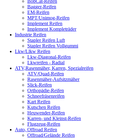
BobCat-Reifen
Bagger-Reifen
EM-Reifen
MPT/Unimog-Reifen
Implement Reifen
Implement Kompleträder
Industrie Reifen
Stapler Reifen Luft
Stapler Reifen Vollgummi
Lkw/Llkw Reifen
Lkw-Diagonal-Reifen
Lkwreifen - Radial
ATV,Rasenmäher, Karren, Spezialreifen
ATV/Quad-Reifen
Rasenmäher-Aufsitzmäher
Slick-Reifen
Orthopädie-Reifen
Schneefräsenreifen
Kart Reifen
Kutschen Reifen
Heuwender-Reifen
Karren- und Kleinst-Reifen
Flugzeug-Reifen
Auto, Offroad Reifen
Offroad/Gelände Reifen