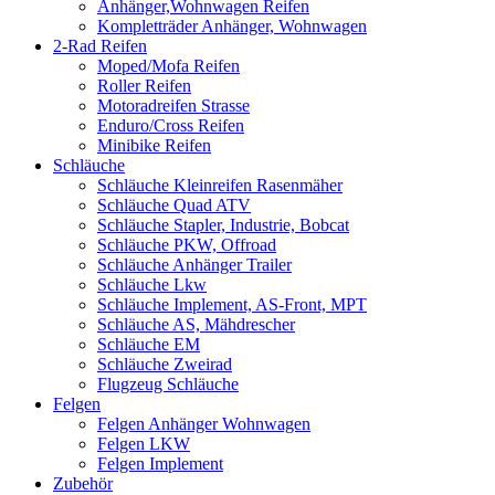
Anhänger,Wohnwagen Reifen
Kompletträder Anhänger, Wohnwagen
2-Rad Reifen
Moped/Mofa Reifen
Roller Reifen
Motoradreifen Strasse
Enduro/Cross Reifen
Minibike Reifen
Schläuche
Schläuche Kleinreifen Rasenmäher
Schläuche Quad ATV
Schläuche Stapler, Industrie, Bobcat
Schläuche PKW, Offroad
Schläuche Anhänger Trailer
Schläuche Lkw
Schläuche Implement, AS-Front, MPT
Schläuche AS, Mähdrescher
Schläuche EM
Schläuche Zweirad
Flugzeug Schläuche
Felgen
Felgen Anhänger Wohnwagen
Felgen LKW
Felgen Implement
Zubehör