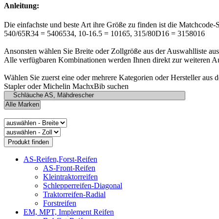
Anleitung:
Die einfachste und beste Art ihre Größe zu finden ist die Matchcode-
540/65R34 = 5406534, 10-16.5 = 10165, 315/80D16 = 3158016
Ansonsten wählen Sie Breite oder Zollgröße aus der Auswahlliste aus
Alle verfügbaren Kombinationen werden Ihnen direkt zur weiteren A
Wählen Sie zuerst eine oder mehrere Kategorien oder Hersteller aus 
Stapler oder Michelin MachxBib suchen
AS-Reifen,Forst-Reifen
AS-Front-Reifen
Kleintraktorreifen
Schlepperreifen-Diagonal
Traktorreifen-Radial
Forstreifen
EM, MPT, Implement Reifen