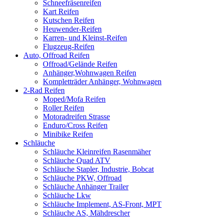
Schneefräsenreifen
Kart Reifen
Kutschen Reifen
Heuwender-Reifen
Karren- und Kleinst-Reifen
Flugzeug-Reifen
Auto, Offroad Reifen
Offroad/Gelände Reifen
Anhänger,Wohnwagen Reifen
Kompletträder Anhänger, Wohnwagen
2-Rad Reifen
Moped/Mofa Reifen
Roller Reifen
Motoradreifen Strasse
Enduro/Cross Reifen
Minibike Reifen
Schläuche
Schläuche Kleinreifen Rasenmäher
Schläuche Quad ATV
Schläuche Stapler, Industrie, Bobcat
Schläuche PKW, Offroad
Schläuche Anhänger Trailer
Schläuche Lkw
Schläuche Implement, AS-Front, MPT
Schläuche AS, Mähdrescher