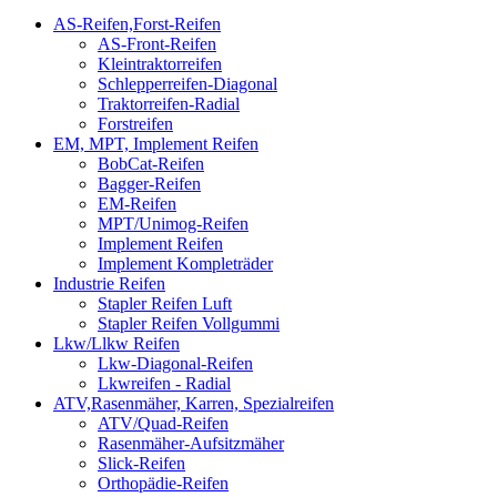
AS-Reifen,Forst-Reifen
AS-Front-Reifen
Kleintraktorreifen
Schlepperreifen-Diagonal
Traktorreifen-Radial
Forstreifen
EM, MPT, Implement Reifen
BobCat-Reifen
Bagger-Reifen
EM-Reifen
MPT/Unimog-Reifen
Implement Reifen
Implement Kompleträder
Industrie Reifen
Stapler Reifen Luft
Stapler Reifen Vollgummi
Lkw/Llkw Reifen
Lkw-Diagonal-Reifen
Lkwreifen - Radial
ATV,Rasenmäher, Karren, Spezialreifen
ATV/Quad-Reifen
Rasenmäher-Aufsitzmäher
Slick-Reifen
Orthopädie-Reifen