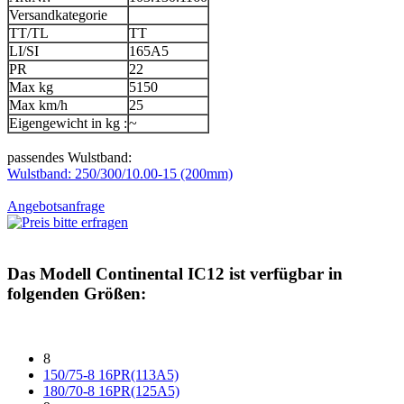
Versandkategorie
TT/TL
TT
LI/SI
165A5
PR
22
Max kg
5150
Max km/h
25
Eigengewicht in kg :
~
passendes Wulstband:
Wulstband: 250/300/10.00-15 (200mm)
Angebotsanfrage
Das Modell
Continental IC12
ist verfügbar in
folgenden Größen:
8
150/75-8 16PR(113A5)
180/70-8 16PR(125A5)