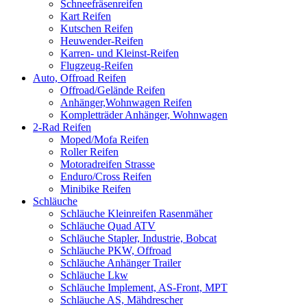
Schneefräsenreifen
Kart Reifen
Kutschen Reifen
Heuwender-Reifen
Karren- und Kleinst-Reifen
Flugzeug-Reifen
Auto, Offroad Reifen
Offroad/Gelände Reifen
Anhänger,Wohnwagen Reifen
Kompletträder Anhänger, Wohnwagen
2-Rad Reifen
Moped/Mofa Reifen
Roller Reifen
Motoradreifen Strasse
Enduro/Cross Reifen
Minibike Reifen
Schläuche
Schläuche Kleinreifen Rasenmäher
Schläuche Quad ATV
Schläuche Stapler, Industrie, Bobcat
Schläuche PKW, Offroad
Schläuche Anhänger Trailer
Schläuche Lkw
Schläuche Implement, AS-Front, MPT
Schläuche AS, Mähdrescher