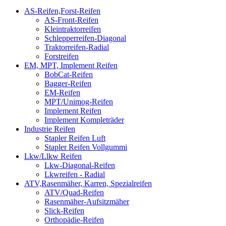
AS-Reifen,Forst-Reifen
AS-Front-Reifen
Kleintraktorreifen
Schlepperreifen-Diagonal
Traktorreifen-Radial
Forstreifen
EM, MPT, Implement Reifen
BobCat-Reifen
Bagger-Reifen
EM-Reifen
MPT/Unimog-Reifen
Implement Reifen
Implement Kompleträder
Industrie Reifen
Stapler Reifen Luft
Stapler Reifen Vollgummi
Lkw/Llkw Reifen
Lkw-Diagonal-Reifen
Lkwreifen - Radial
ATV,Rasenmäher, Karren, Spezialreifen
ATV/Quad-Reifen
Rasenmäher-Aufsitzmäher
Slick-Reifen
Orthopädie-Reifen