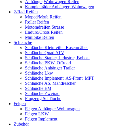
Anhänger,Wohnwagen Reifen
Kompletträder Anhänger, Wohnwagen
2-Rad Reifen
Moped/Mofa Reifen
Roller Reifen
Motoradreifen Strasse
Enduro/Cross Reifen
Minibike Reifen
Schläuche
Schläuche Kleinreifen Rasenmäher
Schläuche Quad ATV
Schläuche Stapler, Industrie, Bobcat
Schläuche PKW, Offroad
Schläuche Anhänger Trailer
Schläuche Lkw
Schläuche Implement, AS-Front, MPT
Schläuche AS, Mähdrescher
Schläuche EM
Schläuche Zweirad
Flugzeug Schläuche
Felgen
Felgen Anhänger Wohnwagen
Felgen LKW
Felgen Implement
Zubehör