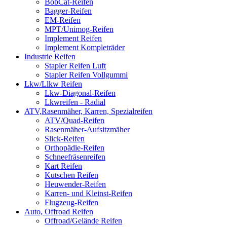
BobCat-Reifen
Bagger-Reifen
EM-Reifen
MPT/Unimog-Reifen
Implement Reifen
Implement Kompleträder
Industrie Reifen
Stapler Reifen Luft
Stapler Reifen Vollgummi
Lkw/Llkw Reifen
Lkw-Diagonal-Reifen
Lkwreifen - Radial
ATV,Rasenmäher, Karren, Spezialreifen
ATV/Quad-Reifen
Rasenmäher-Aufsitzmäher
Slick-Reifen
Orthopädie-Reifen
Schneefräsenreifen
Kart Reifen
Kutschen Reifen
Heuwender-Reifen
Karren- und Kleinst-Reifen
Flugzeug-Reifen
Auto, Offroad Reifen
Offroad/Gelände Reifen