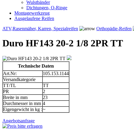
Wulstbänder
Dichtungen, O-Ringe
Montagewerkzeug
Ausgelaufene Reifen
ATV,Rasenmäher, Karren, Spezialreifen
Orthopädie-Reifen
Duro HF143 20-2 1/8 2PR TT
Technische Daten
Art.Nr:
105.153.1144
Versandkategorie
TT/TL
TT
PR
2
Breite in mm
23
Durchmesser in mm
4
Eigengewicht in kg :
~
Angebotsanfrage