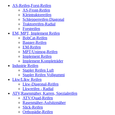
AS-Reifen,Forst-Reifen
AS-Front-Reifen
Kleintraktorreifen
Schlepperreifen-Diagonal
Traktorreifen-Radial
Forstreifen
EM, MPT, Implement Reifen
BobCat-Reifen
Bagger-Reifen
EM-Reifen
MPT/Unimog-Reifen
Implement Reifen
Implement Kompleträder
Industrie Reifen
Stapler Reifen Luft
Stapler Reifen Vollgummi
Lkw/Llkw Reifen
Lkw-Diagonal-Reifen
Lkwreifen - Radial
ATV,Rasenmäher, Karren, Spezialreifen
ATV/Quad-Reifen
Rasenmäher-Aufsitzmäher
Slick-Reifen
Orthopädie-Reifen