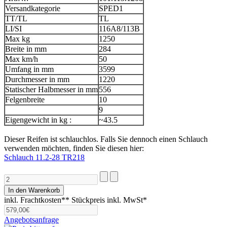
Versandkategorie
SPED1
TT/TL
TL
LI/SI
116A8/113B
Max kg
1250
Breite in mm
284
Max km/h
50
Umfang in mm
3599
Durchmesser in mm
1220
Statischer Halbmesser in mm
556
Felgenbreite
10
9
Eigengewicht in kg :
~43.5
Dieser Reifen ist schlauchlos. Falls Sie dennoch einen Schlauch
verwenden möchten, finden Sie diesen hier:
Schlauch 11.2-28 TR218
inkl. Frachtkosten**
Stückpreis inkl. MwSt*
Angebotsanfrage