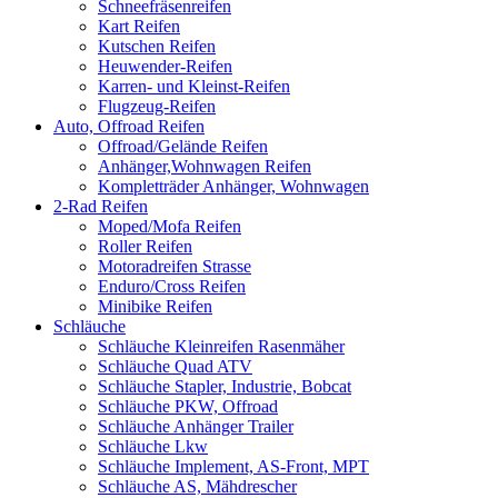
Schneefräsenreifen
Kart Reifen
Kutschen Reifen
Heuwender-Reifen
Karren- und Kleinst-Reifen
Flugzeug-Reifen
Auto, Offroad Reifen
Offroad/Gelände Reifen
Anhänger,Wohnwagen Reifen
Kompletträder Anhänger, Wohnwagen
2-Rad Reifen
Moped/Mofa Reifen
Roller Reifen
Motoradreifen Strasse
Enduro/Cross Reifen
Minibike Reifen
Schläuche
Schläuche Kleinreifen Rasenmäher
Schläuche Quad ATV
Schläuche Stapler, Industrie, Bobcat
Schläuche PKW, Offroad
Schläuche Anhänger Trailer
Schläuche Lkw
Schläuche Implement, AS-Front, MPT
Schläuche AS, Mähdrescher