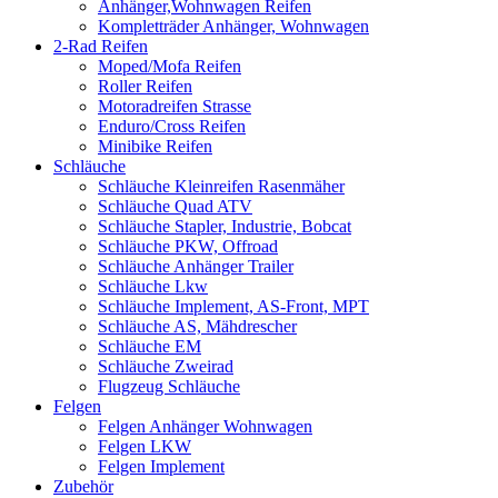
Anhänger,Wohnwagen Reifen
Kompletträder Anhänger, Wohnwagen
2-Rad Reifen
Moped/Mofa Reifen
Roller Reifen
Motoradreifen Strasse
Enduro/Cross Reifen
Minibike Reifen
Schläuche
Schläuche Kleinreifen Rasenmäher
Schläuche Quad ATV
Schläuche Stapler, Industrie, Bobcat
Schläuche PKW, Offroad
Schläuche Anhänger Trailer
Schläuche Lkw
Schläuche Implement, AS-Front, MPT
Schläuche AS, Mähdrescher
Schläuche EM
Schläuche Zweirad
Flugzeug Schläuche
Felgen
Felgen Anhänger Wohnwagen
Felgen LKW
Felgen Implement
Zubehör