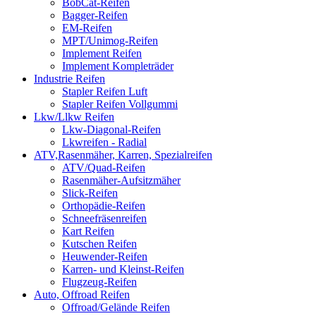
BobCat-Reifen
Bagger-Reifen
EM-Reifen
MPT/Unimog-Reifen
Implement Reifen
Implement Kompleträder
Industrie Reifen
Stapler Reifen Luft
Stapler Reifen Vollgummi
Lkw/Llkw Reifen
Lkw-Diagonal-Reifen
Lkwreifen - Radial
ATV,Rasenmäher, Karren, Spezialreifen
ATV/Quad-Reifen
Rasenmäher-Aufsitzmäher
Slick-Reifen
Orthopädie-Reifen
Schneefräsenreifen
Kart Reifen
Kutschen Reifen
Heuwender-Reifen
Karren- und Kleinst-Reifen
Flugzeug-Reifen
Auto, Offroad Reifen
Offroad/Gelände Reifen