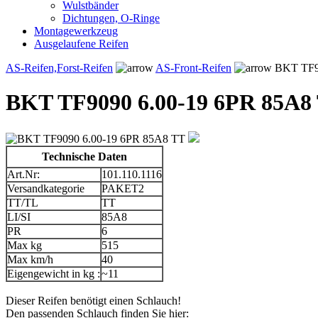
Wulstbänder
Dichtungen, O-Ringe
Montagewerkzeug
Ausgelaufene Reifen
AS-Reifen,Forst-Reifen
AS-Front-Reifen
BKT TF90
BKT TF9090 6.00-19 6PR 85A8
Technische Daten
Art.Nr:
101.110.1116
Versandkategorie
PAKET2
TT/TL
TT
LI/SI
85A8
PR
6
Max kg
515
Max km/h
40
Eigengewicht in kg :
~11
Dieser Reifen benötigt einen Schlauch!
Den passenden Schlauch finden Sie hier: