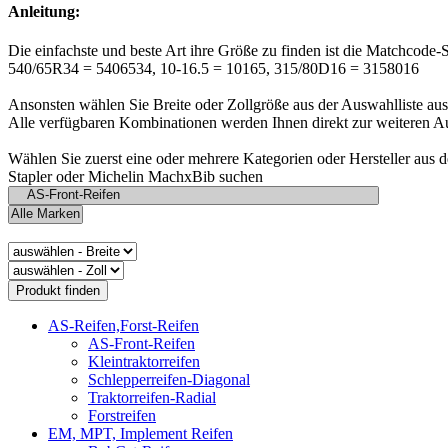
Anleitung:
Die einfachste und beste Art ihre Größe zu finden ist die Matchcode-
540/65R34 = 5406534, 10-16.5 = 10165, 315/80D16 = 3158016
Ansonsten wählen Sie Breite oder Zollgröße aus der Auswahlliste aus
Alle verfügbaren Kombinationen werden Ihnen direkt zur weiteren A
Wählen Sie zuerst eine oder mehrere Kategorien oder Hersteller aus 
Stapler oder Michelin MachxBib suchen
AS-Reifen,Forst-Reifen
AS-Front-Reifen
Kleintraktorreifen
Schlepperreifen-Diagonal
Traktorreifen-Radial
Forstreifen
EM, MPT, Implement Reifen