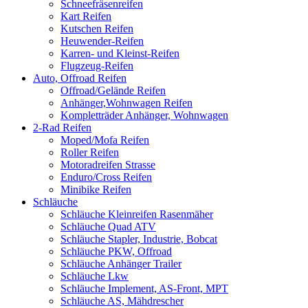
Schneefräsenreifen
Kart Reifen
Kutschen Reifen
Heuwender-Reifen
Karren- und Kleinst-Reifen
Flugzeug-Reifen
Auto, Offroad Reifen
Offroad/Gelände Reifen
Anhänger,Wohnwagen Reifen
Kompletträder Anhänger, Wohnwagen
2-Rad Reifen
Moped/Mofa Reifen
Roller Reifen
Motoradreifen Strasse
Enduro/Cross Reifen
Minibike Reifen
Schläuche
Schläuche Kleinreifen Rasenmäher
Schläuche Quad ATV
Schläuche Stapler, Industrie, Bobcat
Schläuche PKW, Offroad
Schläuche Anhänger Trailer
Schläuche Lkw
Schläuche Implement, AS-Front, MPT
Schläuche AS, Mähdrescher