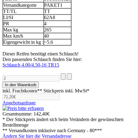
Versandkategorie
PAKET1
TT/TL
TT
LI/SI
62A8
PR
4
Max kg
265
Max km/h
40
Eigengewicht in kg :
~5.6
Dieser Reifen benötigt einen Schlauch!
Den passenden Schlauch finden Sie hier:
Schlauch 4.00/4.50-16 TR15
inkl. Frachtkosten**
Stückpreis inkl. MwSt*
Angebotsanfrage
Gesamtsumme:
142,40€
* Der Stückpreis ändert sich beim Verändern der gewünschten
Bestellmenge
** Versandkosten inklusive nach
Germany - 80***
Ändern Sie hier die Versandadresse