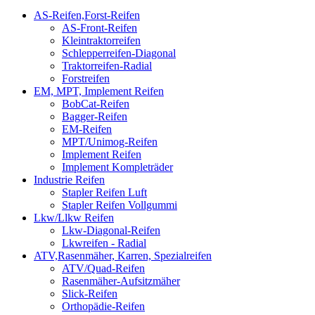
AS-Reifen,Forst-Reifen
AS-Front-Reifen
Kleintraktorreifen
Schlepperreifen-Diagonal
Traktorreifen-Radial
Forstreifen
EM, MPT, Implement Reifen
BobCat-Reifen
Bagger-Reifen
EM-Reifen
MPT/Unimog-Reifen
Implement Reifen
Implement Kompleträder
Industrie Reifen
Stapler Reifen Luft
Stapler Reifen Vollgummi
Lkw/Llkw Reifen
Lkw-Diagonal-Reifen
Lkwreifen - Radial
ATV,Rasenmäher, Karren, Spezialreifen
ATV/Quad-Reifen
Rasenmäher-Aufsitzmäher
Slick-Reifen
Orthopädie-Reifen