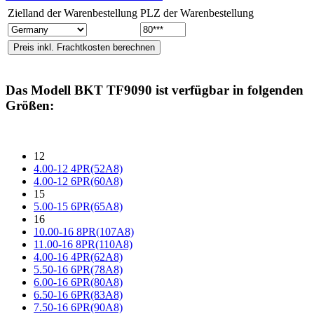
Zielland der Warenbestellung
PLZ der Warenbestellung
Das Modell
BKT TF9090
ist verfügbar in folgenden
Größen:
12
4.00-12 4PR(52A8)
4.00-12 6PR(60A8)
15
5.00-15 6PR(65A8)
16
10.00-16 8PR(107A8)
11.00-16 8PR(110A8)
4.00-16 4PR(62A8)
5.50-16 6PR(78A8)
6.00-16 6PR(80A8)
6.50-16 6PR(83A8)
7.50-16 6PR(90A8)